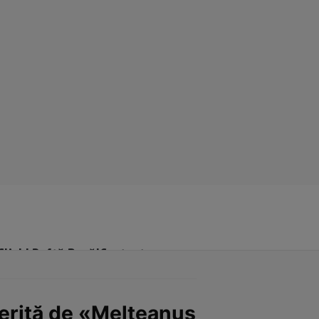
Click! Poftă Bună!
Contact
perită de «Melteanus