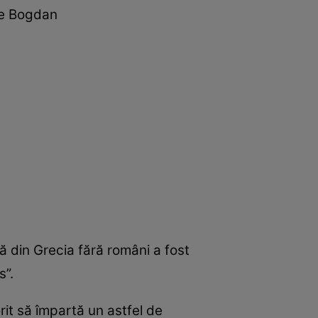
ae Bogdan
lă din Grecia fără români a fost
s”.
rit să împartă un astfel de