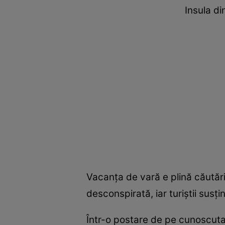
Insula d
Vacanța de vară e plină căutări 
desconspirată, iar turiștii susț
Într-o postare de pe cunoscut