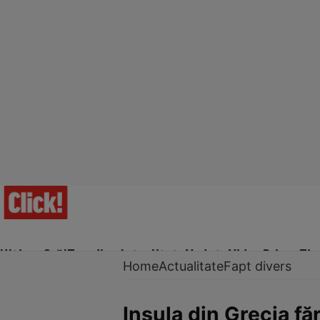
Ultima Oră!
Trending
Actualitate
Vedete
Video
Prime Ti
Home
Actualitate
Fapt divers
Insula din Grecia f