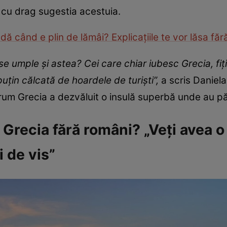
 cu drag sugestia acestuia.
dă când e plin de lămâi? Explicațiile te vor lăsa făr
se umple și astea? Cei care chiar iubesc Grecia, fiți 
uțin călcată de hoardele de turiști”,
a scris Danie
um Grecia a dezvăluit o insulă superbă unde au păș
 Grecia fără români? „Veți avea 
 de vis”