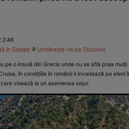
ie
Național
Sport
2 2:46
ă în Google
Urmărește-ne pe Discover
 pe o insulă din Grecia unde nu se află prea mulți
ruise, în condițiile în românii îi invadează pe eleni 
i care visează la un asemenea sejur.