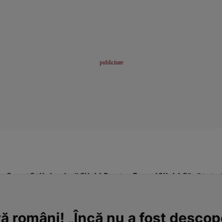
me
Sport
Stil de viață
Click! Pentru Femei
Click! Sănătate
ără români! „Încă nu a fost desco