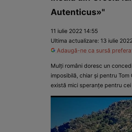
Autenticus»"
Război Ucraina-Rusia
Internațional
Fapt divers
Tehnolog
11 iulie 2022 14:55
Ultima actualizare:
13 iulie 202
Adaugă-ne ca sursă preferat
Mulți români doresc un concediu
imposibilă, chiar și pentru Tom C
există mici speranțe pentru ce