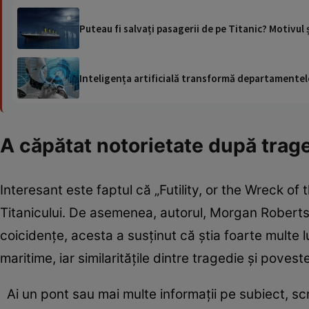
Puteau fi salvați pasagerii de pe Titanic? Motivu
Inteligența artificială transformă departamentele
A căpătat notorietate după trage
Interesant este faptul că „Futility, or the Wreck o
Titanicului. De asemenea, autorul, Morgan Roberts
coicidențe, acesta a susţinut că ştia foarte multe 
maritime, iar similarităţile dintre tragedie şi poves
Ai un pont sau mai multe informații pe subiect, s