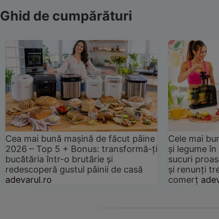
Ghid de cumpărături
Cea mai bună mașină de făcut pâine
Cele mai bu
2026 – Top 5 + Bonus: transformă-ți
și legume în
bucătăria într-o brutărie și
sucuri proas
redescoperă gustul pâinii de casă
și renunți tr
adevarul.ro
comerț
adev