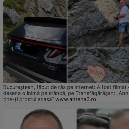
Bucureștean, făcut de râs pe internet: A fost filmat
desena o inimă pe stâncă, pe Transfăgărășan: „Ann
ține-ți prostul acasă”
www.antena3.ro