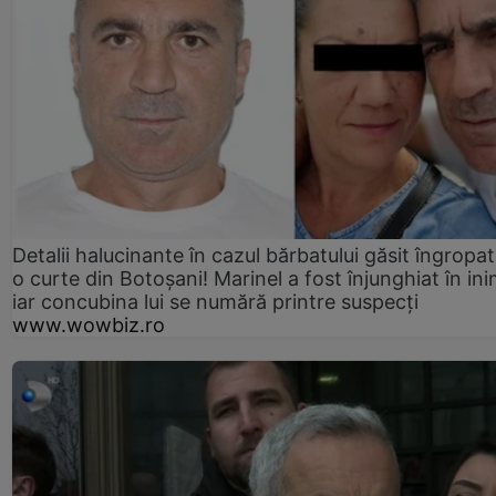
Detalii halucinante în cazul bărbatului găsit îngropat
o curte din Botoșani! Marinel a fost înjunghiat în ini
iar concubina lui se numără printre suspecți
www.wowbiz.ro