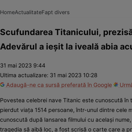
Home
Actualitate
Fapt divers
Scufundarea Titanicului, prezisă
Adevărul a ieșit la iveală abia a
31 mai 2023 9:44
Ultima actualizare:
31 mai 2023 10:28
Adaugă-ne ca sursă preferată în Google
Urmă
Povestea celebrei nave Titanic este cunoscută în to
pierdut viața 1514 persoane, într-unul dintre cele
cunoscută după lansarea filmului cu același nume, în
tragedia să aibă loc, a fost scrisă o carte care a p