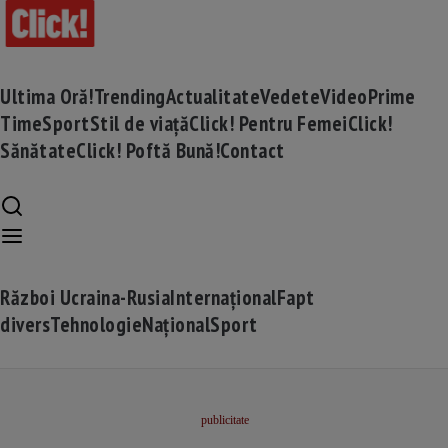
Ultima Oră!
Trending
Actualitate
Vedete
Video
Prime
Time
Sport
Stil de viață
Click! Pentru Femei
Click!
Sănătate
Click! Poftă Bună!
Contact
Război Ucraina-Rusia
Internațional
Fapt
divers
Tehnologie
Național
Sport