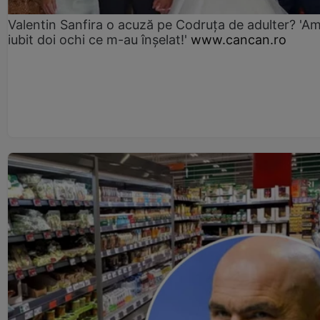
Valentin Sanfira o acuză pe Codruța de adulter? 'A
iubit doi ochi ce m-au înșelat!'
www.cancan.ro