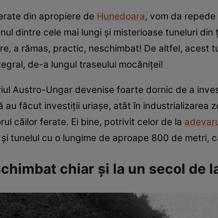
erate din apropiere de
Hunedoara
, vom da repede 
nul dintre cele mai lungi și misterioase tuneluri din ț
re, a rămas, practic, neschimbat! De altfel, acest 
tegral, de-a lungul traseului mocăniței!
riul Austro-Ungar devenise foarte dornic de a inve
au făcut investiții uriașe, atât în industrializarea z
ul căilor ferate. Ei bine, potrivit celor de la
adevaru
și tunelul cu o lungime de aproape 800 de metri, că
chimbat chiar și la un secol de l