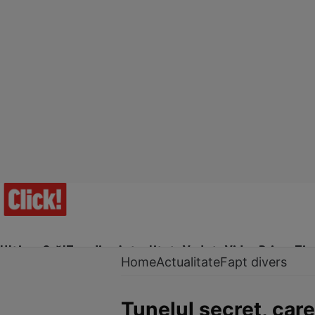
Ultima Oră!
Trending
Actualitate
Vedete
Video
Prime Ti
Home
Actualitate
Fapt divers
Tunelul secret, car