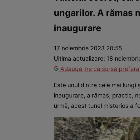
ungarilor. A rămas 
Război Ucraina-Rusia
Internațional
Fapt divers
Tehnolog
inaugurare
17 noiembrie 2023 20:55
Ultima actualizare:
18 noiembri
Adaugă-ne ca sursă preferat
Este unul dintre cele mai lungi ș
inaugurare, a rămas, practic, 
urmă, acest tunel misterios a f