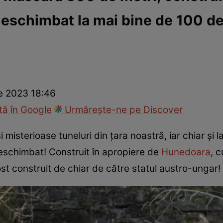
neschimbat la mai bine de 100 de 
ie
Național
Sport
e 2023 18:46
ă în Google
Urmărește-ne pe Discover
i misterioase tuneluri din țara noastră, iar chiar și 
neschimbat! Construit în apropiere de
Hunedoara
, 
ost construit de chiar de către statul austro-ungar!