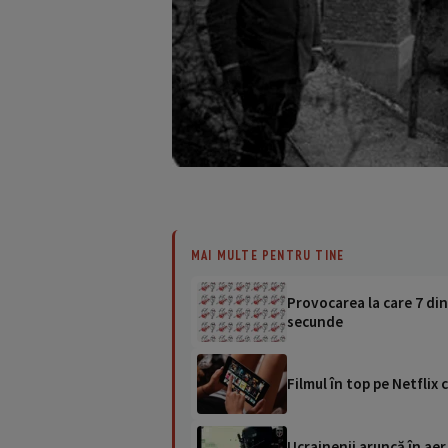
MAI MULTE PENTRU TINE
Provocarea la care 7 din
secunde
Filmul în top pe Netflix 
Ucrainenii aruncă în aer