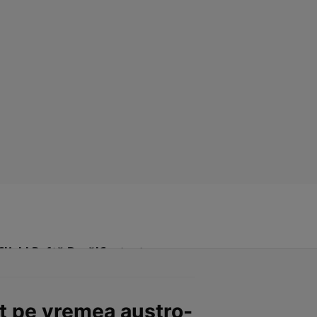
Click! Poftă Bună!
Contact
it pe vremea austro-