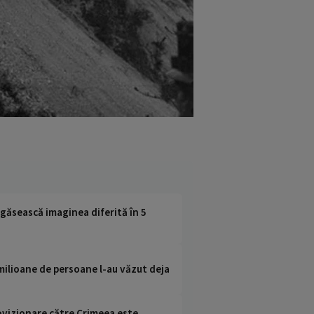
 găsească imaginea diferită în 5
r milioane de persoane l-au văzut deja
rovizionare către Crimeea este