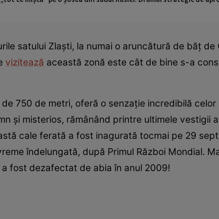
ile satului Zlaști, la numai o aruncătură de băț de C
re
vizitează
această zonă este cât de bine s-a conse
de 750 de metri, oferă o senzație incredibilă celor ca
mn și misterios, rămânând printre ultimele vestigii a
astă cale ferată a fost inagurată tocmai pe 29 sept
 vreme îndelungată, după Primul Război Mondial. Mai
i a fost dezafectat de abia în anul 2009!