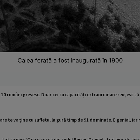
Calea ferată a fost inaugurată în 1900
 10 români greșesc. Doar cei cu capacități extraordinare reușesc să
care te va ține cu sufletul la gură timp de 91 de minute. E genial, ia
 „tot ce mișcă” pe o șosea din sudul Rusiei. Drumul strategic de ap