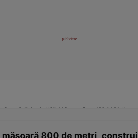
me
Sport
Stil de viață
Click! Pentru Femei
Click! Sănătate
e măsoară 800 de metri, constru