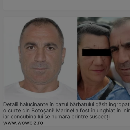
Detalii halucinante în cazul bărbatului găsit îngropat
o curte din Botoșani! Marinel a fost înjunghiat în ini
iar concubina lui se numără printre suspecți
www.wowbiz.ro