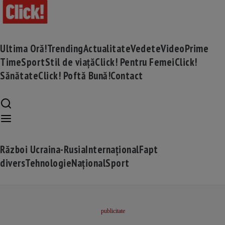
Ultima Oră!
Trending
Actualitate
Vedete
Video
Prime
Time
Sport
Stil de viață
Click! Pentru Femei
Click!
Sănătate
Click! Poftă Bună!
Contact
Război Ucraina-Rusia
Internațional
Fapt
divers
Tehnologie
Național
Sport