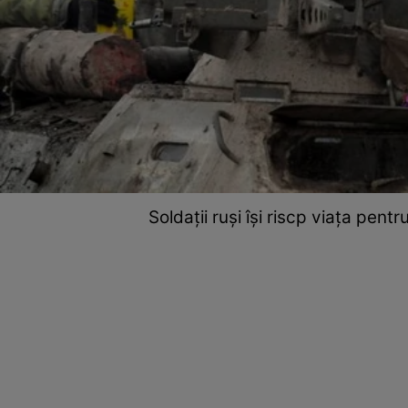
Soldații ruși își riscp viața pent