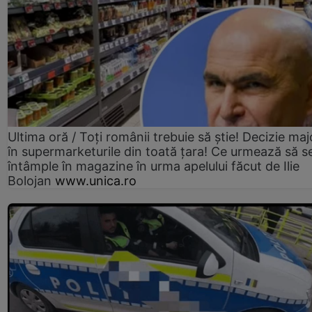
Ultima oră / Toți românii trebuie să știe! Decizie maj
în supermarketurile din toată țara! Ce urmează să s
întâmple în magazine în urma apelului făcut de Ilie
Bolojan
www.unica.ro