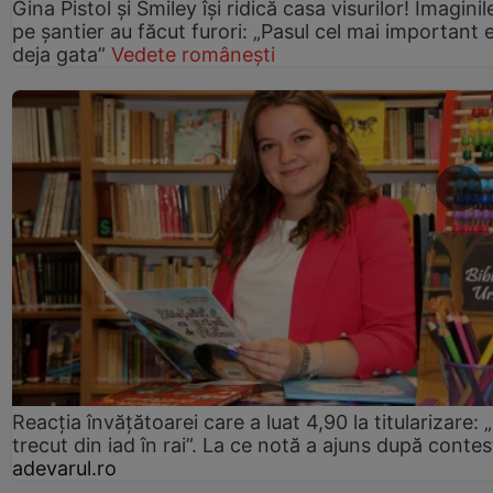
Gina Pistol și Smiley își ridică casa visurilor! Imaginil
pe șantier au făcut furori: „Pasul cel mai important 
deja gata”
Vedete românești
Reacția învățătoarei care a luat 4,90 la titularizare:
trecut din iad în rai”. La ce notă a ajuns după contes
adevarul.ro