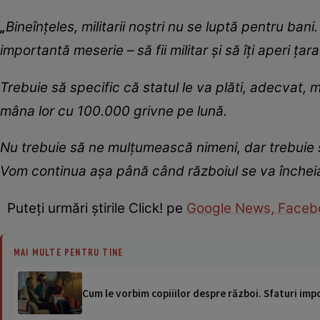
„
Bineînţeles, militarii noştri nu se luptă pentru ba
importantă meserie – să fii militar şi să îţi aperi ţara
Trebuie să specific că statul le va plăti, adecvat, 
mâna lor cu 100.000 grivne pe lună.
Nu trebuie să ne mulţumească nimeni, dar trebuie s
Vom continua aşa până când războiul se va închei
Puteţi urmări ştirile Click! pe
Google News,
Faceb
MAI MULTE PENTRU TINE
Cum le vorbim copiiilor despre război. Sfaturi impo