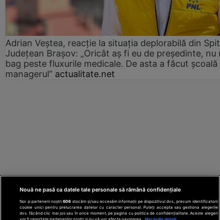
Adrian Veștea, reacție la situația deplorabilă din Spit
Județean Brașov: „Oricât aș fi eu de președinte, nu
bag peste fluxurile medicale. De asta a făcut școală
managerul”
actualitate.net
Nouă ne pasă ca datele tale personale să rămână confidențiale
Noi și partenerii noștri
606
stocăm și/sau accesăm informații pe dispozitivul dvs., precum identificatorii
cookie unici pentru prelucrarea datelor cu caracter personal. Puteți accepta sau gestiona alegerile
dvs. făcând clic mai jos sau în orice moment, pe pagina cu politica de confidențialitate. Aceste alegeri
vor fi raportate partenerilor noștri și nu vă vor afecta navigarea.
Mai multe detalii