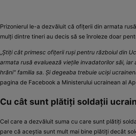
Prizonierul le-a dezvăluit că ofițerii din armata rus
mulți dintre tineri au decis să se înroleze doar pe
„
Știți cât primesc ofițerii ruși pentru războiul din
armata rusă evaluează viețile invadatorilor săi, iar ap
hrăni" familia sa. Și degeaba trebuie uciși ucrainen
pagina de Facebook a Ministerului ucrainean al Apă
Cu cât sunt plătiți soldații ucrai
Cel care a dezvăluit suma cu care sunt plătiți solda
pare că aceștia sunt mult mai bine plătiți decât sold