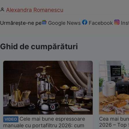
Alexandra Romanescu
Urmărește-ne pe
Google News
Facebook
In
Ghid de cumpărături
Cele mai bune espressoare
Cea mai bun
VIDEO
2026 – Top 
manuale cu portafiltru 2026: cum