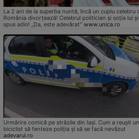
La 2 ani de la superba nuntă, încă un cuplu celebru 
România divorțează! Celebrul politician și soția lui ș
spus adio! „Da, este adevărat”
www.unica.ro
Urmărire comică pe străzile din Iași. Cum a reușit u
biciclist să fenteze poliția și să se facă nevăzut
adevarul.ro