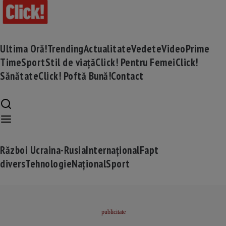
Ultima Oră!
Trending
Actualitate
Vedete
Video
Prime
Time
Sport
Stil de viață
Click! Pentru Femei
Click!
Sănătate
Click! Poftă Bună!
Contact
Război Ucraina-Rusia
Internațional
Fapt
divers
Tehnologie
Național
Sport