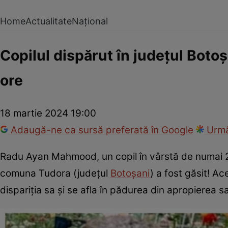
Home
Actualitate
Național
Copilul dispărut în județul Botoș
ore
18 martie 2024 19:00
Adaugă-ne ca sursă preferată în Google
Urmă
Radu Ayan Mahmood, un copil în vârstă de numai 2 a
comuna Tudora (județul
Botoșani
) a fost găsit! Ac
dispariția sa și se afla în pădurea din apropierea sa