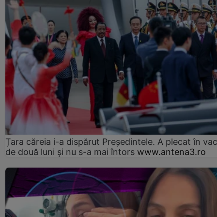
Țara căreia i-a dispărut Președintele. A plecat în va
de două luni și nu s-a mai întors
www.antena3.ro