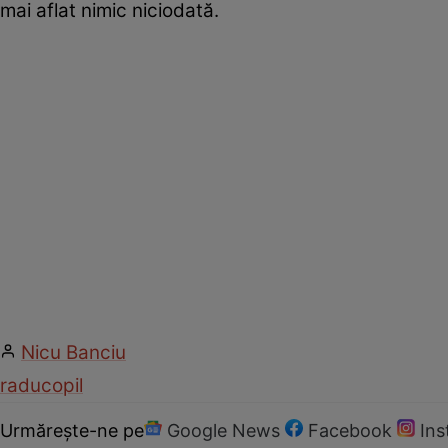
mai aflat nimic niciodată.
Nicu Banciu
radu
copil
Urmărește-ne pe
Google News
Facebook
In