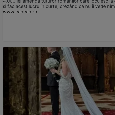
4.000 lei amendă tuturor românilor care locuiesc la
și fac acest lucru în curte, crezând că nu îi vede ni
www.cancan.ro