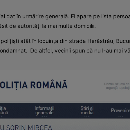
cial dat în urmărire generală. El apare pe lista perso
t de autorități la mai multe domicilii.
polițiști atât în locuința din strada Herăstrău, Bucur
condamnat. De altfel, vecinii spun că nu l-au mai v