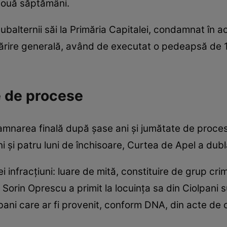
 două săptămâni.
balternii săi la Primăria Capitalei, condamnat în ace
rmărire generală, având de executat o pedeapsă de 11
e de procese
amnarea finală după șase ani și jumătate de proces
 și patru luni de închisoare, Curtea de Apel a dubla
i infracțiuni: luare de mită, constituire de grup crim
 Sorin Oprescu a primit la locuinţa sa din Ciolpani
ani care ar fi provenit, conform DNA, din acte de 