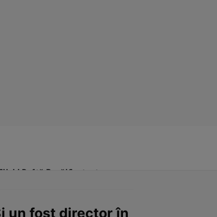
Click! Poftă Bună!
Contact
i un fost director în