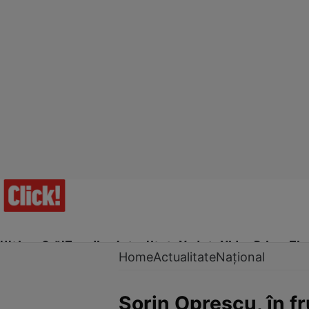
Ultima Oră!
Trending
Actualitate
Vedete
Video
Prime Ti
Home
Actualitate
Național
Sorin Oprescu, în fru