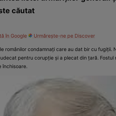
ste căutat
ie
Național
Sport
ă în Google
Urmărește-ne pe Discover
e românilor condamnați care au dat bir cu fugiții. 
 judecat pentru corupție și a plecat din țară. Fostu
de închisoare.