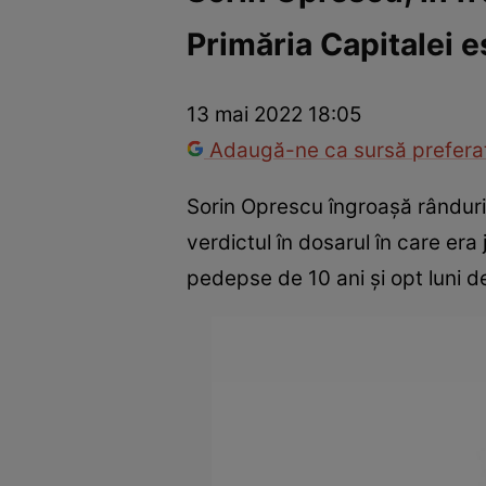
Primăria Capitalei e
Război Ucraina-Rusia
Internațional
Fapt divers
Tehnolog
13 mai 2022 18:05
Adaugă-ne ca sursă preferat
Sorin Oprescu îngroașă rânduril
verdictul în dosarul în care era
pedepse de 10 ani și opt luni 