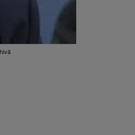
rhivă