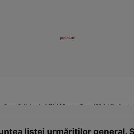
me
Sport
Stil de viață
Click! Pentru Femei
Click! Sănătate
ntea listei urmăriților general. Ș