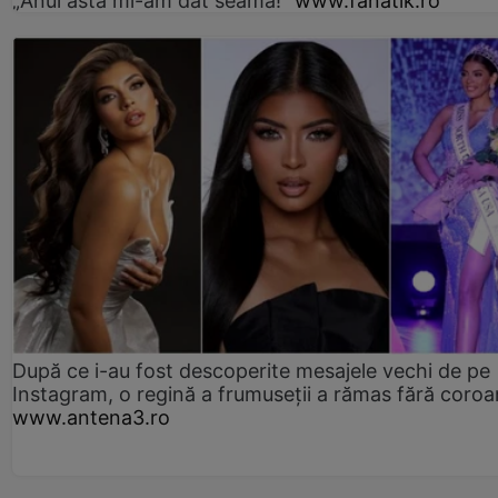
„Anul ăsta mi-am dat seama!”
www.fanatik.ro
După ce i-au fost descoperite mesajele vechi de pe
Instagram, o regină a frumuseții a rămas fără coro
www.antena3.ro