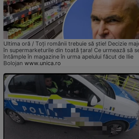
Ultima oră / Toți românii trebuie să știe! Decizie maj
în supermarketurile din toată țara! Ce urmează să s
întâmple în magazine în urma apelului făcut de Ilie
Bolojan
www.unica.ro