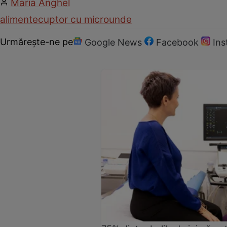
Maria Anghel
alimente
cuptor cu microunde
Urmărește-ne pe
Google News
Facebook
In