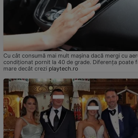
Cu cât consumă mai mult mașina dacă mergi cu aer
condiționat pornit la 40 de grade. Diferența poate f
mare decât crezi
playtech.ro