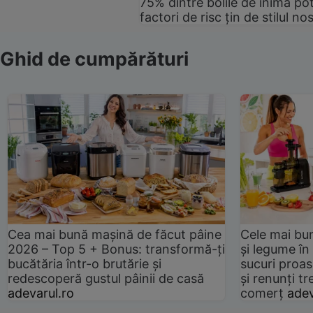
75% dintre bolile de inimă pot
factori de risc țin de stilul no
Ghid de cumpărături
Cea mai bună mașină de făcut pâine
Cele mai bu
2026 – Top 5 + Bonus: transformă-ți
și legume în
bucătăria într-o brutărie și
sucuri proas
redescoperă gustul pâinii de casă
și renunți tr
adevarul.ro
comerț
adev