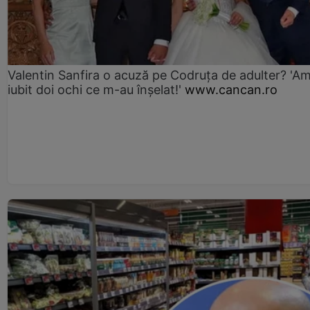
Valentin Sanfira o acuză pe Codruța de adulter? 'A
iubit doi ochi ce m-au înșelat!'
www.cancan.ro