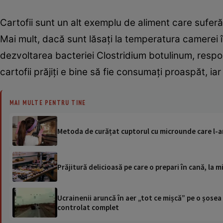
Cartofii sunt un alt exemplu de aliment care suferă la
Mai mult, dacă sunt lăsați la temperatura camerei î
dezvoltarea bacteriei Clostridium botulinum, respon
cartofii prăjiți e bine să fie consumați proaspăt, iar 
MAI MULTE PENTRU TINE
Metoda de curățat cuptorul cu microunde care l-ar
Prăjitură delicioasă pe care o prepari în cană, la 
Ucrainenii aruncă în aer „tot ce mișcă” pe o șose
controlat complet