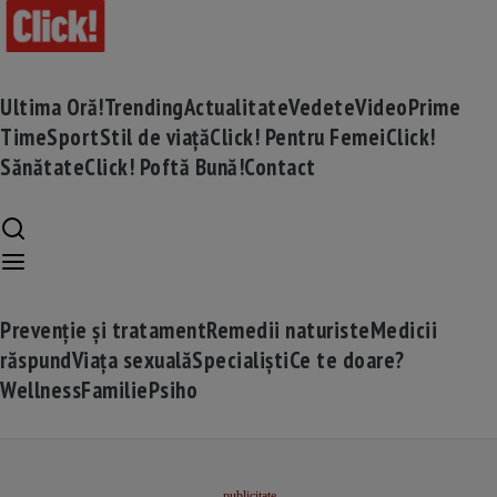
Ultima Oră!
Trending
Actualitate
Vedete
Video
Prime
Time
Sport
Stil de viață
Click! Pentru Femei
Click!
Sănătate
Click! Poftă Bună!
Contact
Prevenție și tratament
Remedii naturiste
Medicii
răspund
Viața sexuală
Specialiști
Ce te doare?
Wellness
Familie
Psiho