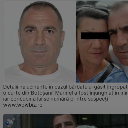
Detalii halucinante în cazul bărbatului găsit îngropat
o curte din Botoșani! Marinel a fost înjunghiat în ini
iar concubina lui se numără printre suspecți
www.wowbiz.ro