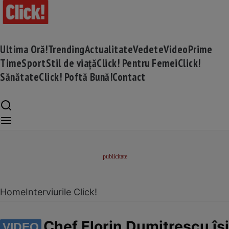
Ultima Oră!
Trending
Actualitate
Vedete
Video
Prime
Time
Sport
Stil de viață
Click! Pentru Femei
Click!
Sănătate
Click! Poftă Bună!
Contact
Home
Interviurile Click!
Chef Florin Dumitrescu își
VIDEO