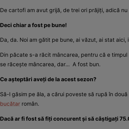
De cartofi am avut grijă, de trei ori prăjiți, adică 
Deci chiar a fost pe bune
!
Da, da. Noi am gătit pe bune, ai văzut, ai stat aici,
Din păcate s-a răcit mâncarea, pentru că e timpul ăs
se răcește mâncarea, dar... A fost bun.
Ce așteptări aveți de la acest sezon?
Să-l găsim pe ăla, a cărui poveste să rupă în două
bucătar
român.
Dacă a
r
fi fost să fiți concuren
t
și să câștigați 75