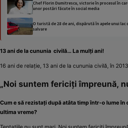
Chef Florin Dumitrescu, victorie în procesul în ca
unor postări făcute în social media
O turistă de 28 de ani, dispărută în apele unui lac 
salvare
13 ani de la c
ununia
civilă…
La mulți ani!
16 ani de relație, 13 ani de la cununia civilă, în 
„Noi suntem fericiți împreună, n
Cum e să rezistați după atâta timp într-o lume în c
ultima vreme?
Tentațiile nu sunt mari. Noi suntem fericiți împreună