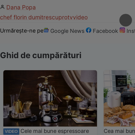
Dana Popa
chef florin dumitrescu
protv
video
Urmărește-ne pe
Google News
Facebook
In
Ghid de cumpărături
Cele mai bune espressoare
Cea mai bun
VIDEO