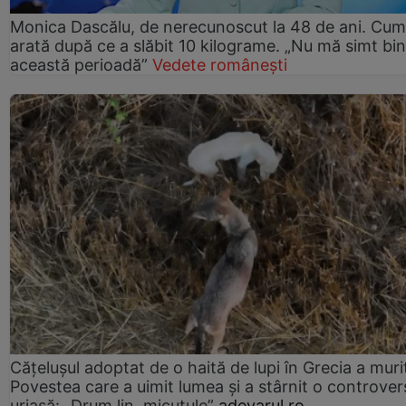
Monica Dascălu, de nerecunoscut la 48 de ani. Cum
arată după ce a slăbit 10 kilograme. „Nu mă simt bin
această perioadă”
Vedete românești
Cățelușul adoptat de o haită de lupi în Grecia a muri
Povestea care a uimit lumea și a stârnit o controver
uriașă: „Drum lin, micuțule”
adevarul.ro