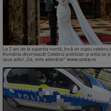
La 2 ani de la superba nuntă, încă un cuplu celebru 
România divorțează! Celebrul politician și soția lui ș
spus adio! „Da, este adevărat”
www.unica.ro