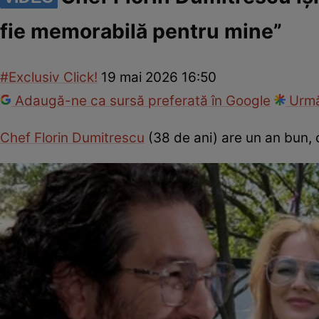
fie memorabilă pentru mine”
#Exclusiv Click!
19 mai 2026 16:50
Adaugă-ne ca sursă preferată în Google
Urmă
Chef Florin Dumitrescu
(38 de ani) are un an bun, 