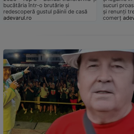
bucătăria într-o brutărie și
sucuri proas
redescoperă gustul pâinii de casă
și renunți tr
adevarul.ro
comerț
adev