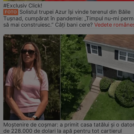
#Exclusiv Click!
Solistul trupei Azur își vinde terenul din Băile
FOTO
Tușnad, cumpărat în pandemie: „Timpul nu-mi perm
să mai construiesc.” Câți bani cere?
Vedete româneș
Moștenire de coșmar: a primit casa tatălui și o dator
de 228.000 de dolari la apă pentru tot cartierul