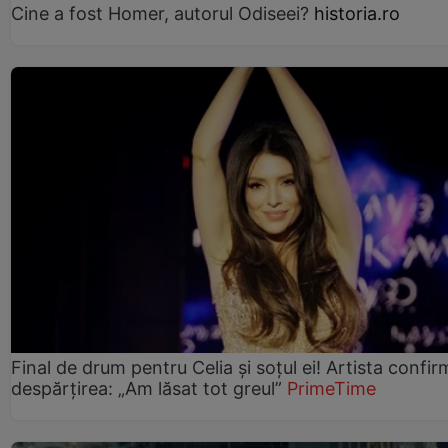
Cine a fost Homer, autorul Odiseei?
historia.ro
Final de drum pentru Celia și soțul ei! Artista confir
despărțirea: „Am lăsat tot greul”
PrimeTime