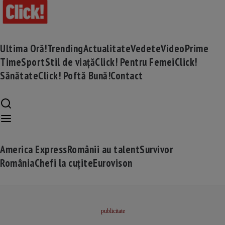
Ultima Oră!
Trending
Actualitate
Vedete
Video
Prime
Time
Sport
Stil de viață
Click! Pentru Femei
Click!
Sănătate
Click! Poftă Bună!
Contact
America Express
Românii au talent
Survivor
România
Chefi la cuțite
Eurovison