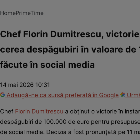
Home
PrimeTime
Chef Florin Dumitrescu, victorie
cerea despăgubiri în valoare de
făcute în social media
14 mai 2026 10:31
Adaugă-ne ca sursă preferată în Google
Urmă
Chef
Florin Dumitrescu
a obținut o victorie în insta
despăgubiri de 100.000 de euro pentru presupuse în
de social media. Decizia a fost pronunțată pe 11 mai