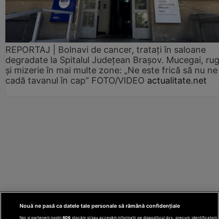
REPORTAJ | Bolnavi de cancer, tratați în saloane
degradate la Spitalul Județean Brașov. Mucegai, ru
și mizerie în mai multe zone: „Ne este frică să nu ne
cadă tavanul în cap” FOTO/VIDEO
actualitate.net
Nouă ne pasă ca datele tale personale să rămână confidențiale
Noi și partenerii noștri
606
stocăm și/sau accesăm informații pe dispozitivul dvs., precum identificatorii