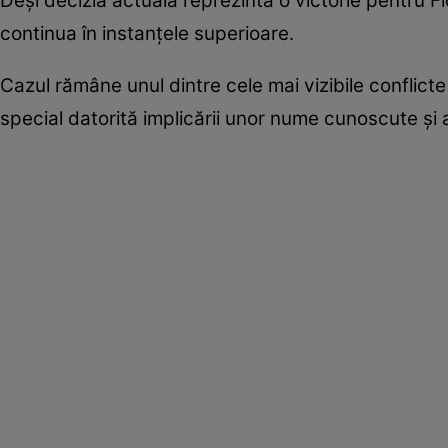
Deși decizia actuală reprezintă o victorie pentru Flo
continua în instanțele superioare.
Cazul rămâne unul dintre cele mai vizibile conflicte
special datorită implicării unor nume cunoscute și a