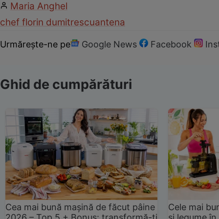
Maria Anghel
chef florin dumitrescu
antena
Urmărește-ne pe
Google News
Facebook
In
Ghid de cumpărături
Cea mai bună mașină de făcut pâine
Cele mai bu
2026 – Top 5 + Bonus: transformă-ți
și legume în