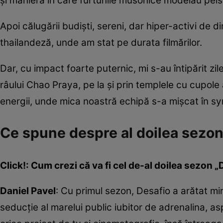
şi maniera în care furtunile musonice modelau peisaj
Apoi călugării budişti, sereni, dar hiper-activi de d
thailandeză, unde am stat pe durata filmărilor.
Dar, cu impact foarte puternic, mi s-au întipărit zile
râului Chao Praya, pe la şi prin templele cu cupole 
energii, unde mica noastră echipă s-a mişcat în s
Ce spune despre al doilea sezon
Click!: Cum crezi că va fi cel de-al doilea sezon 
Daniel Pavel
: Cu primul sezon, Desafio a arătat mi
seducție al marelui public iubitor de adrenalina, as