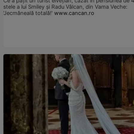
Ce a pățit un turist elvețian, cazat în pensiunea de 
stele a lui Smiley și Radu Vâlcan, din Vama Veche:
'Jecmăneală totală!'
www.cancan.ro