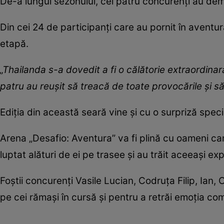
De-a lungul sezonului, cei patru concurenți au demo
Din cei 24 de participanți care au pornit în aventu
etapă.
„Thailanda s-a dovedit a fi o călătorie extraordinară
patru au reușit să treacă de toate provocările și să
Ediția din această seară vine și cu o surpriză spec
Arena „Desafio: Aventura” va fi plină cu oameni ca
luptat alături de ei pe trasee și au trăit aceeași ex
Foștii concurenți Vasile Lucian, Codruța Filip, Ian, 
pe cei rămași în cursă și pentru a retrăi emoția com