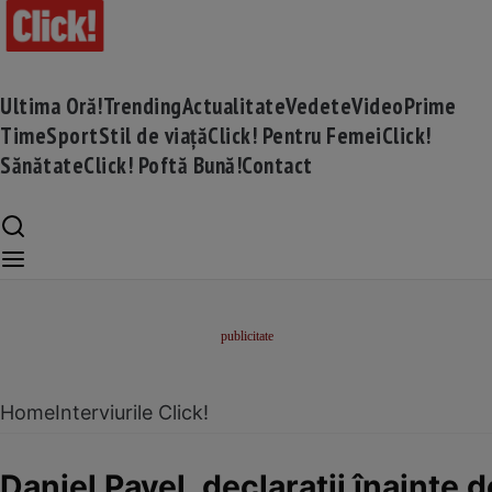
Ultima Oră!
Trending
Actualitate
Vedete
Video
Prime
Time
Sport
Stil de viață
Click! Pentru Femei
Click!
Sănătate
Click! Poftă Bună!
Contact
Home
Interviurile Click!
Daniel Pavel, declarații înainte 