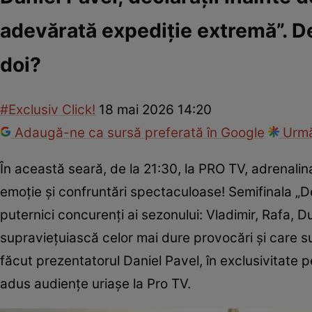
adevărată expediție extremă”. De 
doi?
#Exclusiv Click!
18 mai 2026 14:20
Adaugă-ne ca sursă preferată în Google
Urmă
În această seară, de la 21:30, la PRO TV, adrenalin
emoție și confruntări spectaculoase! Semifinala „De
puternici concurenți ai sezonului: Vladimir, Rafa, D
supraviețuiască celor mai dure provocări și care su
făcut prezentatorul Daniel Pavel, în exclusivitate p
adus audiențe uriașe la Pro TV.