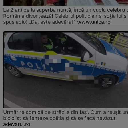
La 2 ani de la superba nuntă, încă un cuplu celebru 
România divorțează! Celebrul politician și soția lui ș
spus adio! „Da, este adevărat”
www.unica.ro
Urmărire comică pe străzile din Iași. Cum a reușit u
biciclist să fenteze poliția și să se facă nevăzut
adevarul.ro