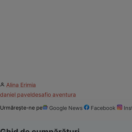
Alina Erimia
daniel pavel
desafio aventura
Urmărește-ne pe
Google News
Facebook
In
Ghid de cumpărături