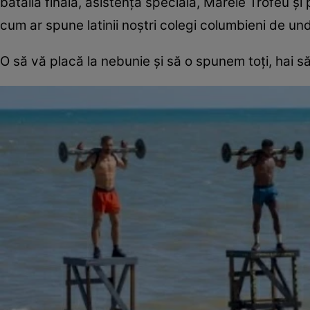
bătălia finală, asistența specială, Marele Trofeu şi 
cum ar spune latinii noştri colegi columbieni de un
O să vă placă la nebunie şi să o spunem toți, hai să