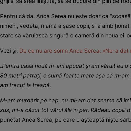
griji și să stea liniștită, să se bucure din plin de rod
Pentru că da, Anca Serea nu este doar ca “scoasă
nimeni, vedeta, mamă a șase copii, s-a ambiționat a
stare să văruiască singură o cameră din noua ei lo
Vezi și:
De ce nu are somn Anca Serea: «Ne-a dat m
„Pentru casa nouă m-am apucat și am văruit eu o
80 metri pătrați, o sumă foarte mare așa că m-am u
am trecut la treabă.
M-am murdărit pe cap, nu mi-am dat seama să îmi 
sus, mi-a căzut tot vărul ăla în par. Rădeau copiii d
punctat Anca Serea, pe care o așteaptă niște sărbăt