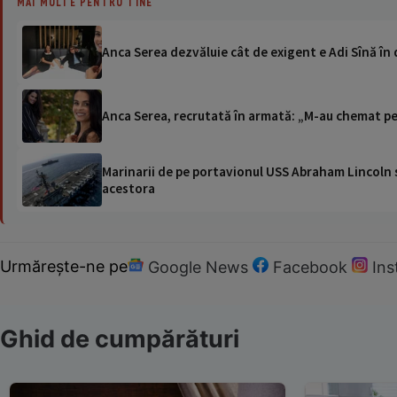
MAI MULTE PENTRU TINE
Anca Serea dezvăluie cât de exigent e Adi Sînă în d
Anca Serea, recrutată în armată: „M-au chemat p
Marinarii de pe portavionul USS Abraham Lincoln su
acestora
Urmărește-ne pe
Google News
Facebook
In
Ghid de cumpărături