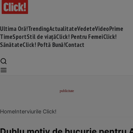
Ultima Oră!
Trending
Actualitate
Vedete
Video
Prime
Time
Sport
Stil de viață
Click! Pentru Femei
Click!
Sănătate
Click! Poftă Bună!
Contact
Home
Interviurile Click!
Dublu motiv de bucurie pentru An