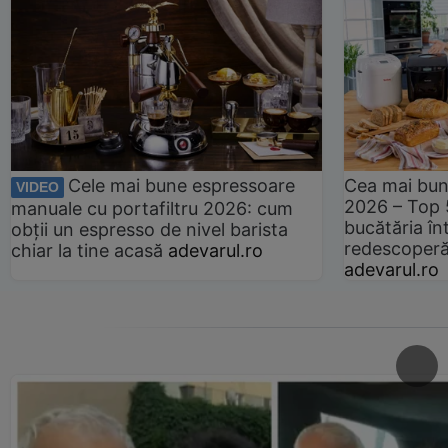
Cele mai bune espressoare
Cea mai bun
VIDEO
2026 – Top 
manuale cu portafiltru 2026: cum
bucătăria înt
obții un espresso de nivel barista
redescoperă 
chiar la tine acasă
adevarul.ro
adevarul.ro