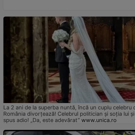
La 2 ani de la superba nuntă, încă un cuplu celebru 
România divorțează! Celebrul politician și soția lui ș
spus adio! „Da, este adevărat”
www.unica.ro