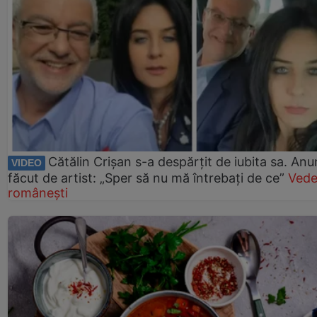
Cătălin Crișan s-a despărțit de iubita sa. Anu
VIDEO
făcut de artist: „Sper să nu mă întrebați de ce”
Vede
românești