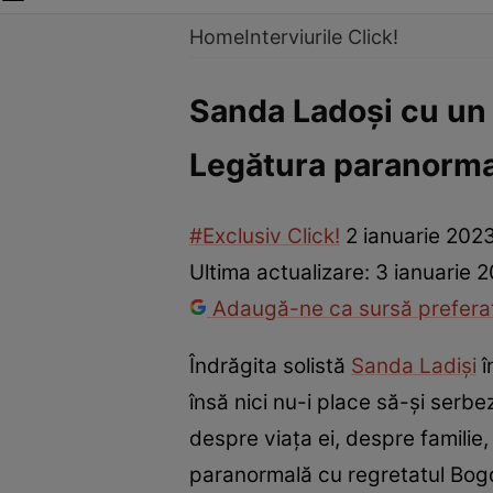
Home
Interviurile Click!
Sanda Ladoși cu un o
Legătura paranorma
#Exclusiv Click!
2 ianuarie 202
Ultima actualizare:
3 ianuarie 
Adaugă-ne ca sursă preferat
Îndrăgita solistă
Sanda Ladiși
î
însă nici nu-i place să-și serbe
despre viața ei, despre familie, 
paranormală cu regretatul Bog