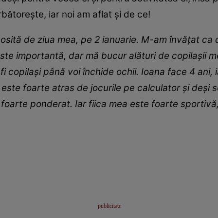
bătorește, iar noi am aflat și de ce!
bosită de ziua mea, pe 2 ianuarie. M-am învățat ca
te importantă, dar mă bucur alături de copilașii me
 fi copilași până voi închide ochii. Ioana face 4 ani
ste foarte atras de jocurile pe calculator și deși
ind foarte ponderat. Iar fiica mea este foarte sportiv