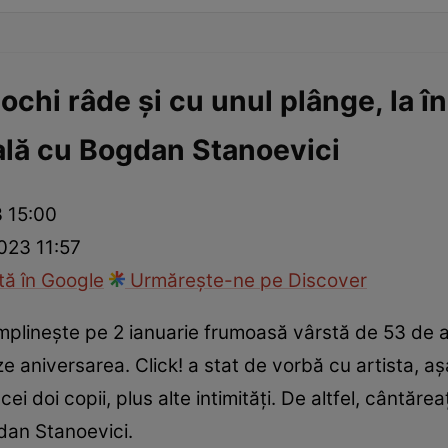
chi râde și cu unul plânge, la î
lă cu Bogdan Stanoevici
3 15:00
2023 11:57
ă în Google
Urmărește-ne pe Discover
mplinește pe 2 ianuarie frumoasă vârstă de 53 de an
ze aniversarea. Click! a stat de vorbă cu artista, aș
cei doi copii, plus alte intimități. De altfel, cântăr
dan Stanoevici.