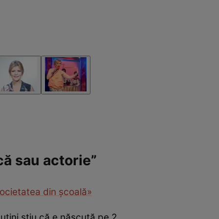
că sau actorie”
societatea din școală»
uțini știu că e născută pe 2