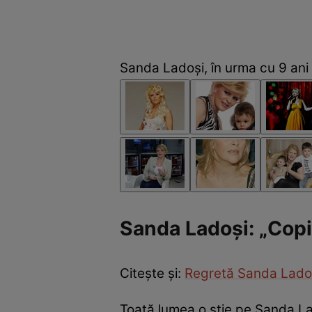
Sanda Ladoşi, în urma cu 9 ani
Sanda Ladoși: „Copi
Citește și:
Regretă Sanda Ladoși 
Toată lumea o știe pe Sanda Lad