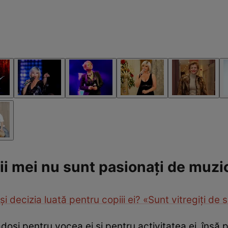
ii mei nu sunt pasionați de muzi
decizia luată pentru copiii ei? «Sunt vitregiți de 
oși pentru vocea ei și pentru activitatea ei, însă p