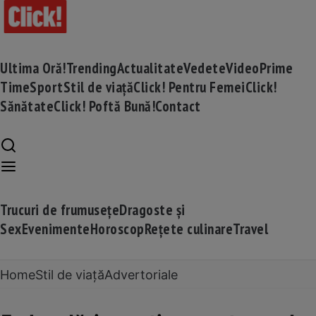
Ultima Oră!
Trending
Actualitate
Vedete
Video
Prime
Time
Sport
Stil de viață
Click! Pentru Femei
Click!
Sănătate
Click! Poftă Bună!
Contact
Trucuri de frumusețe
Dragoste și
Sex
Evenimente
Horoscop
Rețete culinare
Travel
Home
Stil de viață
Advertoriale