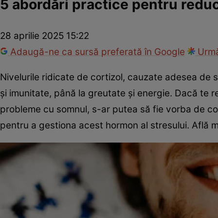
5 abordări practice pentru reduc
28 aprilie 2025 15:22
Adaugă-ne ca sursă preferată în Google
Urmă
Nivelurile ridicate de cortizol, cauzate adesea de s
și imunitate, până la greutate și energie. Dacă te r
probleme cu somnul, s-ar putea să fie vorba de corti
pentru a gestiona acest hormon al stresului. Află m