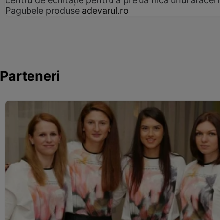
centru de echitație pentru a prelua fiica unui afaceri
Pagubele produse
adevarul.ro
Parteneri