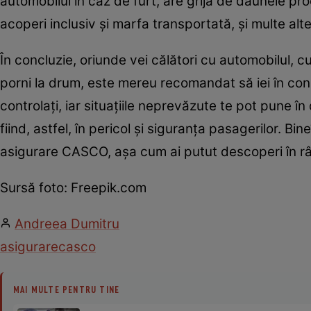
automobilul în caz de furt, are grijă de daunele pro
acoperi inclusiv și marfa transportată, și multe alt
În concluzie, oriunde vei călători cu automobilul, c
porni la drum, este mereu recomandat să iei în consid
controlați, iar situațiile neprevăzute te pot pune în
fiind, astfel, în pericol și siguranța pasagerilor. Bi
asigurare CASCO, așa cum ai putut descoperi în râ
Sursă foto: Freepik.com
Andreea Dumitru
asigurare
casco
MAI MULTE PENTRU TINE