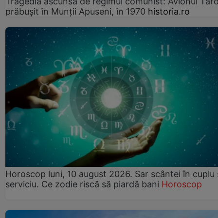
Tragedia ascunsă de regimul comunist: Avionul Ta
prăbușit în Munții Apuseni, în 1970
historia.ro
Horoscop luni, 10 august 2026. Sar scântei în cuplu ș
serviciu. Ce zodie riscă să piardă bani
Horoscop