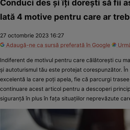
Conduci des și îți dorești să fi
Iată 4 motive pentru care ar tre
27 octombrie 2023 16:27
Adaugă-ne ca sursă preferată în Google
Urmă
Indiferent de motivul pentru care călătorești cu ma
și autoturismul tău este protejat corespunzător. Î
excelentă la care poți apela, fie că parcurgi trasee 
continuare acest articol pentru a descoperi princ
siguranță în plus în fața situațiilor neprevăzute car