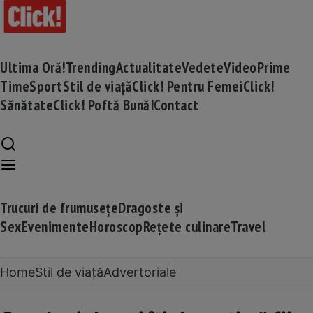
Ultima Oră!
Trending
Actualitate
Vedete
Video
Prime
Time
Sport
Stil de viață
Click! Pentru Femei
Click!
Sănătate
Click! Poftă Bună!
Contact
Trucuri de frumusețe
Dragoste și
Sex
Evenimente
Horoscop
Rețete culinare
Travel
Home
Stil de viață
Advertoriale