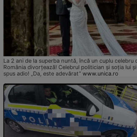
La 2 ani de la superba nuntă, încă un cuplu celebru 
România divorțează! Celebrul politician și soția lui ș
spus adio! „Da, este adevărat”
www.unica.ro