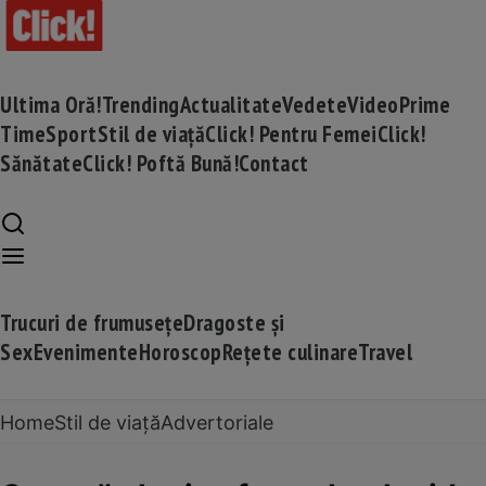
Ultima Oră!
Trending
Actualitate
Vedete
Video
Prime
Time
Sport
Stil de viață
Click! Pentru Femei
Click!
Sănătate
Click! Poftă Bună!
Contact
Trucuri de frumusețe
Dragoste și
Sex
Evenimente
Horoscop
Rețete culinare
Travel
Home
Stil de viață
Advertoriale