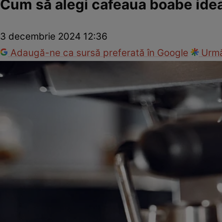
Cum să alegi cafeaua boabe idea
3 decembrie 2024 12:36
Adaugă-ne ca sursă preferată în Google
Urmă