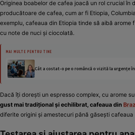
Originea boabelor de cafea joacă un rol crucial în 
producătoare de cafea, cum ar fi Etiopia, Columbia 
exemplu, cafeaua din Etiopia tinde să aibă arome flo
cu note de nuci și ciocolată.
MAI MULTE PENTRU TINE
Cât a costat-o pe o româncă o vizită la urgențe în
Dacă îți dorești un espresso complex, cu arome sub
gust mai tradițional și echilibrat, cafeaua din
Braz
diferite origini și amestecuri până găsești cafeaua 
Testarea și ajustarea pentru apa