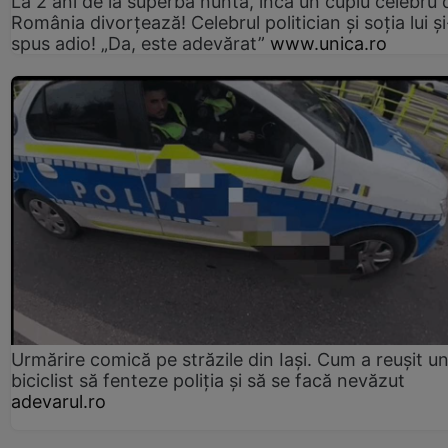
La 2 ani de la superba nuntă, încă un cuplu celebru 
România divorțează! Celebrul politician și soția lui ș
spus adio! „Da, este adevărat”
www.unica.ro
Urmărire comică pe străzile din Iași. Cum a reușit u
biciclist să fenteze poliția și să se facă nevăzut
adevarul.ro