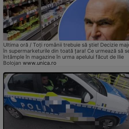
Ultima oră / Toți românii trebuie să știe! Decizie maj
în supermarketurile din toată țara! Ce urmează să s
întâmple în magazine în urma apelului făcut de Ilie
Bolojan
www.unica.ro