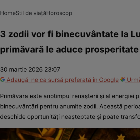
Home
Stil de viață
Horoscop
3 zodii vor fi binecuvântate la Lu
primăvară le aduce prosperitate
30 martie 2026 23:07
Adaugă-ne ca sursă preferată în Google
Urmă
Primăvara este anotimpul renașterii și al energiei p
binecuvântări pentru anumite zodii. Această perio
deschide oportunități neașteptate și poate transform