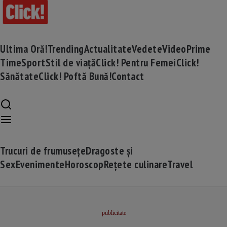
Ultima Oră!
Trending
Actualitate
Vedete
Video
Prime
Time
Sport
Stil de viață
Click! Pentru Femei
Click!
Sănătate
Click! Poftă Bună!
Contact
Trucuri de frumusețe
Dragoste și
Sex
Evenimente
Horoscop
Rețete culinare
Travel