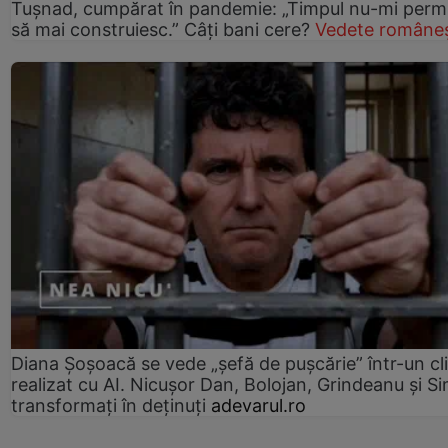
Tușnad, cumpărat în pandemie: „Timpul nu-mi perm
să mai construiesc.” Câți bani cere?
Vedete româneș
Diana Șoșoacă se vede „șefă de pușcărie” într-un cl
realizat cu AI. Nicușor Dan, Bolojan, Grindeanu și Si
transformați în deținuți
adevarul.ro