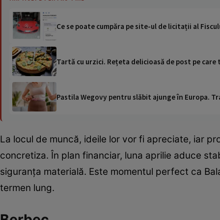
Ce se poate cumpăra pe site-ul de licitații al Fisculu
Tartă cu urzici. Rețeta delicioasă de post pe care 
Pastila Wegovy pentru slăbit ajunge în Europa. Tr
La locul de muncă, ideile lor vor fi apreciate, iar 
concretiza. În plan financiar, luna aprilie aduce sta
siguranța materială. Este momentul perfect ca Bala
termen lung.
Berbec