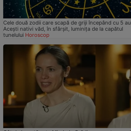
Cele două zodii care scapă de griji începând cu 5 au
Acești nativi văd, în sfârșit, luminița de la capătul
tunelului
Horoscop