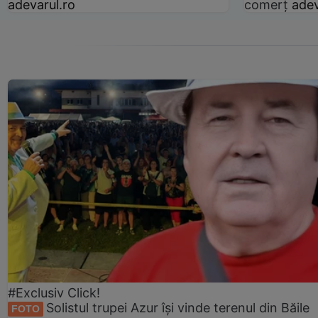
adevarul.ro
comerț
adev
#Exclusiv Click!
Solistul trupei Azur își vinde terenul din Băile
FOTO