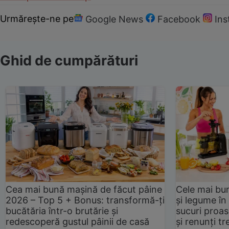
Urmărește-ne pe
Google News
Facebook
In
Ghid de cumpărături
Cea mai bună mașină de făcut pâine
Cele mai bu
2026 – Top 5 + Bonus: transformă-ți
și legume în
bucătăria într-o brutărie și
sucuri proas
redescoperă gustul pâinii de casă
și renunți tr