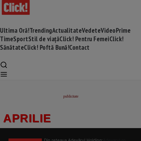
Ultima Oră!
Trending
Actualitate
Vedete
Video
Prime
Time
Sport
Stil de viață
Click! Pentru Femei
Click!
Sănătate
Click! Poftă Bună!
Contact
APRILIE
Din rețeaua Adevărul Holding:
Adevarul.ro