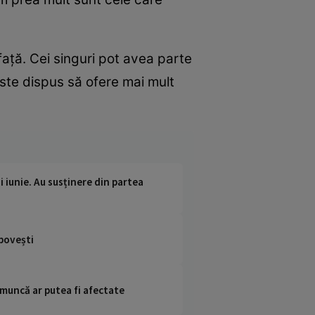
afață. Cei singuri pot avea parte
 este dispus să ofere mai mult
i iunie. Au susținere din partea
 povești
 muncă ar putea fi afectate