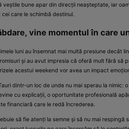
ă veștile bune apar din direcții neașteptate, iar oa
 cei care le schimbă destinul.
ăbdare, vine momentul în care u
ltimele luni au însemnat mai multă presiune decât li
romisuri și au avut impresia că oferă mult fără să
rizele acestui weekend vor avea un impact emoțion
auri dintr-un loc de unde nu mai sperau la nimic: o
evine cu explicații, o oportunitate profesională a
te financiară care le redă încrederea.
rebuie să fie atenți la semne și să nu mai respingă
eori, exact lucrurile pe care încercăm să le control