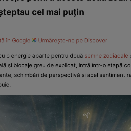
șteptau cel mai puțin
cop
Rețete culinare
Travel
ă în Google
Urmărește-ne pe Discover
 cu o energie aparte pentru două
semne zodiacale
c
ală și blocaje greu de explicat, intră într-o etapă 
tante, schimbări de perspectivă și acel sentiment rar 
buie.