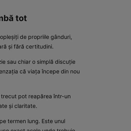
mbă tot
opleșiți de propriile gânduri,
ă și fără certitudini.
ie sau chiar o simplă discuție
enzația că viața începe din nou
n trecut pot reapărea într-un
te și claritate.
i pe termen lung. Este unul
nduce exact acolo unde trebuie