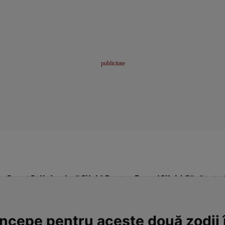
me
Sport
Stil de viață
Click! Pentru Femei
Click! Sănătate
ncepe pentru aceste două zodii 