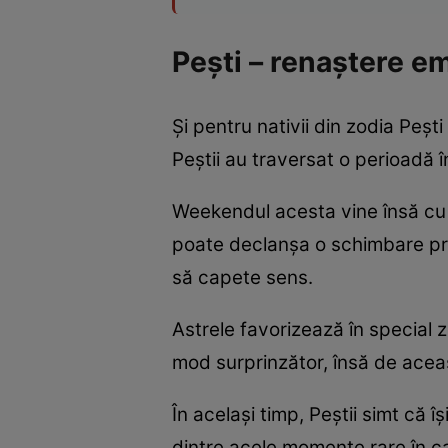
Pești – renaștere e
Și pentru nativii din zodia Peșt
Peștii au traversat o perioadă în
Weekendul acesta vine însă cu o
poate declanșa o schimbare pro
să capete sens.
Astrele favorizează în special z
mod surprinzător, însă de aceast
În același timp, Peștii simt că 
dintre acele momente rare în ca