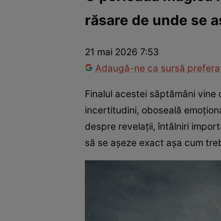
răsare de unde se a
Trucuri de frumusețe
Dragoste și Sex
Evenimente
Horos
21 mai 2026 7:53
Adaugă-ne ca sursă preferat
Finalul acestei săptămâni vine
incertitudini, oboseală emoțion
despre revelații, întâlniri impor
să se așeze exact așa cum tre