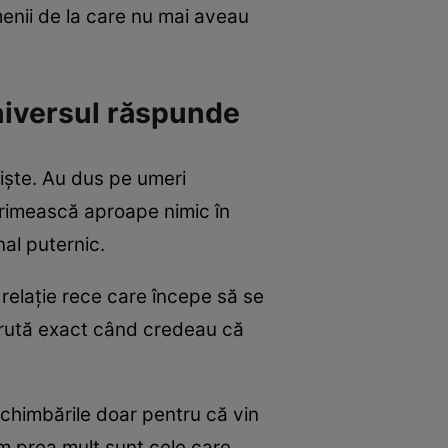
menii de la care nu mai aveau
niversul răspunde
niște. Au dus pe umeri
 primească aproape nimic în
al puternic.
 relație rece care începe să se
părută exact când credeau că
 schimbările doar pentru că vin
ăm prea mult sunt cele care