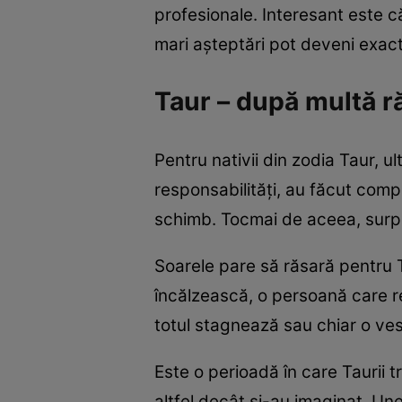
profesionale. Interesant este c
mari așteptări pot deveni exact
Taur – după multă r
Pentru nativii din zodia Taur, u
responsabilități, au făcut comp
schimb. Tocmai de aceea, surp
Soarele pare să răsară pentru T
încălzească, o persoană care r
totul stagnează sau chiar o ves
Este o perioadă în care Taurii t
altfel decât și-au imaginat. Un