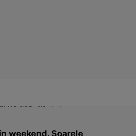
Click! Poftă Bună!
Contact
în weekend. Soarele