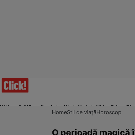
Ultima Oră!
Trending
Actualitate
Vedete
Video
Prime Ti
Home
Stil de viață
Horoscop
O perioadă magică î