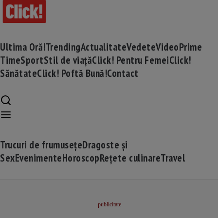
Ultima Oră!
Trending
Actualitate
Vedete
Video
Prime
Time
Sport
Stil de viață
Click! Pentru Femei
Click!
Sănătate
Click! Poftă Bună!
Contact
Trucuri de frumusețe
Dragoste și
Sex
Evenimente
Horoscop
Rețete culinare
Travel