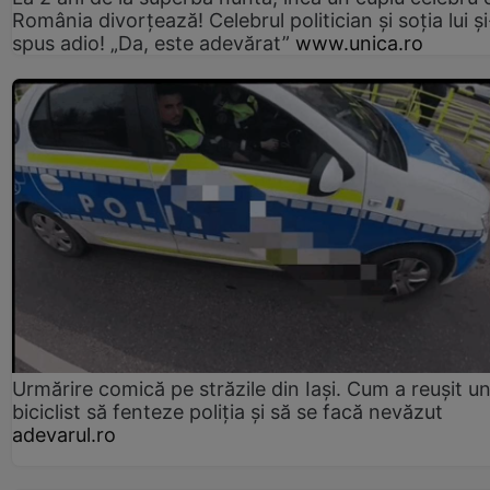
România divorțează! Celebrul politician și soția lui ș
spus adio! „Da, este adevărat”
www.unica.ro
Urmărire comică pe străzile din Iași. Cum a reușit u
biciclist să fenteze poliția și să se facă nevăzut
adevarul.ro