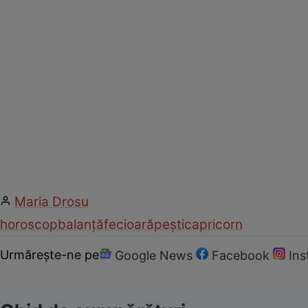
Maria Drosu
horoscop
balanță
fecioară
pești
capricorn
Urmărește-ne pe
Google News
Facebook
In