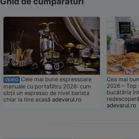
Ghid de cumpărături
Cele mai bune espressoare
Cea mai bun
VIDEO
2026 – Top 
manuale cu portafiltru 2026: cum
bucătăria înt
obții un espresso de nivel barista
redescoperă 
chiar la tine acasă
adevarul.ro
adevarul.ro