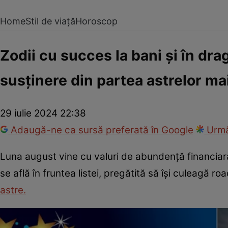
Home
Stil de viață
Horoscop
Zodii cu succes la bani și în dr
susținere din partea astrelor ma
29 iulie 2024 22:38
Adaugă-ne ca sursă preferată în Google
Urmă
Luna august vine cu valuri de abundență financiară 
se află în fruntea listei, pregătită să își culeagă 
astre.