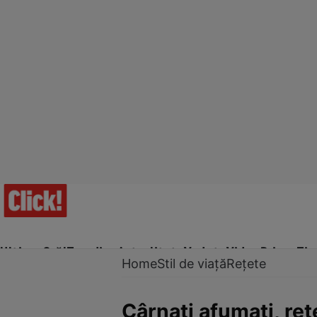
Ultima Oră!
Trending
Actualitate
Vedete
Video
Prime Ti
Home
Stil de viață
Rețete
Cârnaţi afumaţi, reț