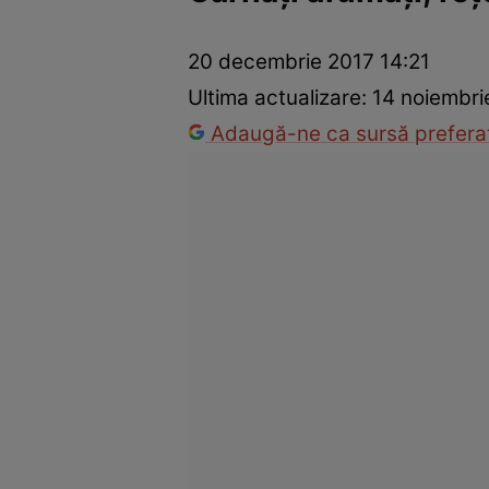
Trucuri de frumusețe
Dragoste și Sex
Evenimente
Horos
20 decembrie 2017 14:21
Ultima actualizare:
14 noiembri
Adaugă-ne ca sursă preferat