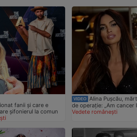
Alina Pușcău, mărt
VIDEO
onat fanii și care e
de operație: „Am cancer l
 are șifonierul la comun
Vedete românești
ști