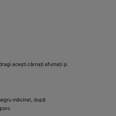
ragi aceşti cârnaţi afumaţi şi
 negru măcinat, după
 porc