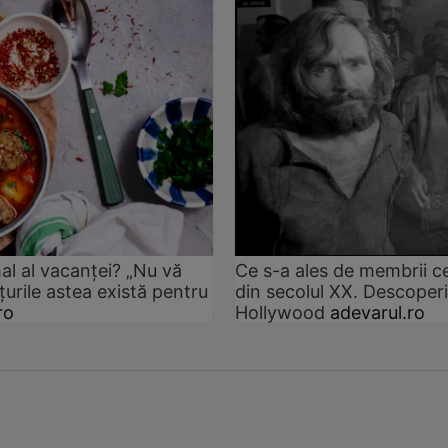
al al vacanței? „Nu vă
Ce s-a ales de membrii c
țurile astea există pentru
din secolul XX. Descoperir
ro
Hollywood
adevarul.ro