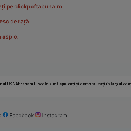
ți pe clickpoftabuna.ro.
esc de rață
n aspic.
nul USS Abraham Lincoln sunt epuizați și demoralizați în largul coas
s
Facebook
Instagram