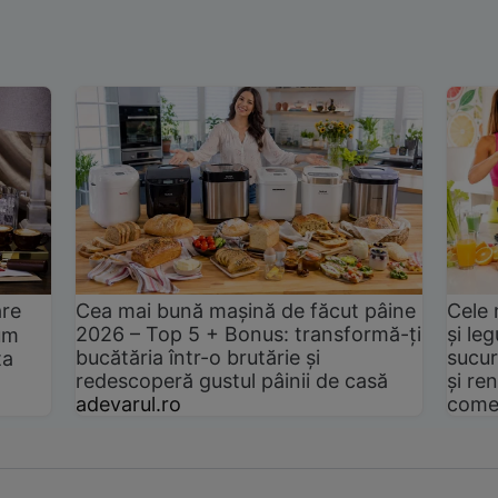
are
Cea mai bună mașină de făcut pâine
Cele 
2026 – Top 5 + Bonus: transformă-ți
și le
um
bucătăria într-o brutărie și
sucur
ta
redescoperă gustul pâinii de casă
și ren
adevarul.ro
come