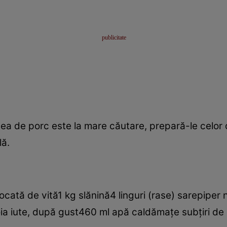
a de porc este la mare căutare, prepară-le celor d
lă.
ocată de vită1 kg slănină4 linguri (rase) sarepiper
ia iute, după gust460 ml apă caldămaţe subţiri de