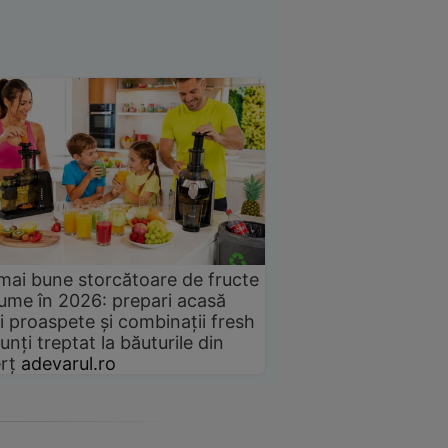
mai bune storcătoare de fructe
gume în 2026: prepari acasă
i proaspete și combinații fresh
unți treptat la băuturile din
rț
adevarul.ro