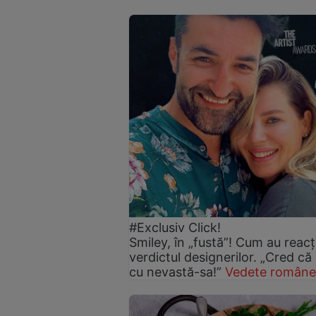
#Exclusiv Click!
Smiley, în „fustă”! Cum au reacți
verdictul designerilor. „Cred că
cu nevastă-sa!”
Vedete române