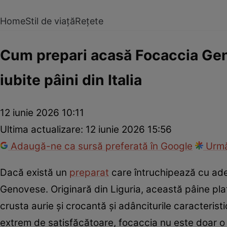
Home
Stil de viață
Rețete
Cum prepari acasă Focaccia Geno
iubite pâini din Italia
12 iunie 2026 10:11
Ultima actualizare:
12 iunie 2026 15:56
Adaugă-ne ca sursă preferată în Google
Urmă
Dacă există un
preparat
care întruchipează cu ad
Genovese. Originară din Liguria, această pâine pl
crusta aurie și crocantă și adânciturile caracterist
extrem de satisfăcătoare, focaccia nu este doar o p