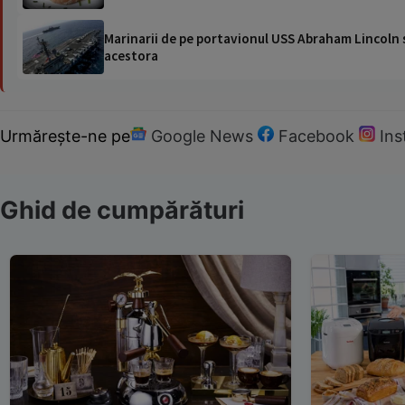
Marinarii de pe portavionul USS Abraham Lincoln su
acestora
Urmărește-ne pe
Google News
Facebook
In
Ghid de cumpărături