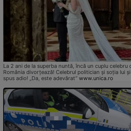
La 2 ani de la superba nuntă, încă un cuplu celebru 
România divorțează! Celebrul politician și soția lui ș
spus adio! „Da, este adevărat”
www.unica.ro