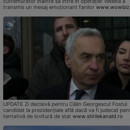
cutremurător înainte să intre în operație! Vedeta a
transmis un mesaj emoționant fanilor
www.wowbiz.
UPDATE Zi decisivă pentru Călin Georgescu! Fostul
candidat la prezidențiale află dacă va fi judecat pen
tentativă de lovitură de stat
www.stirilekanald.ro