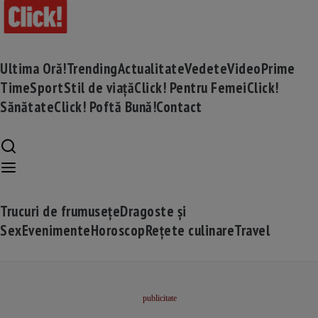
Ultima Oră!
Trending
Actualitate
Vedete
Video
Prime
Time
Sport
Stil de viață
Click! Pentru Femei
Click!
Sănătate
Click! Poftă Bună!
Contact
Trucuri de frumusețe
Dragoste și
Sex
Evenimente
Horoscop
Rețete culinare
Travel