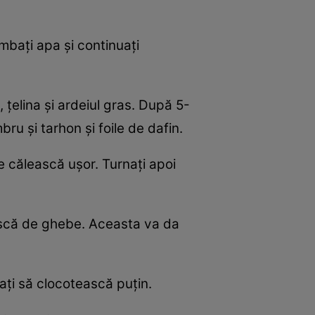
mbați apa și continuați
, țelina și ardeiul gras. După 5-
ru și tarhon și foile de dafin.
 se călească ușor. Turnați apoi
uscă de ghebe. Aceasta va da
sați să clocotească puțin.