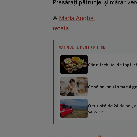
Presărați pătrunjel și mărar ver
Maria Anghel
reteta
MAI MULTE PENTRU TINE
Când trebuie, de fapt, s
Ce să bei pe stomacul go
O turistă de 28 de ani, d
salvare