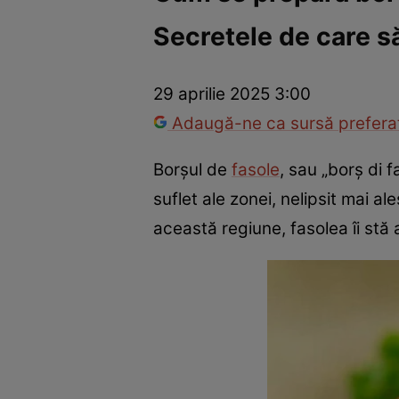
Secretele de care să
Trucuri de frumusețe
Dragoste și Sex
Evenimente
Horos
29 aprilie 2025 3:00
Adaugă-ne ca sursă preferat
Borșul de
fasole
, sau „borș di 
suflet ale zonei, nelipsit mai ale
această regiune, fasolea îi stă 