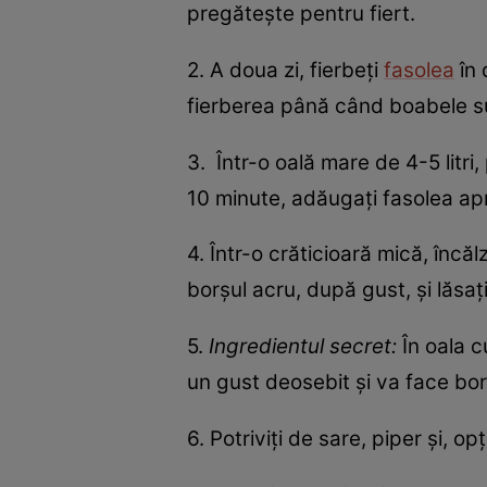
pregătește pentru fiert.
2. A doua zi, fierbeți
fasolea
în 
fierberea până când boabele s
3. Într-o oală mare de 4-5 litri
10 minute, adăugați fasolea apro
4. Într-o crăticioară mică, încăl
borșul acru, după gust, și lăsaț
5.
Ingredientul secret:
În oala 
un gust deosebit și va face bor
6. Potriviți de sare, piper și, o