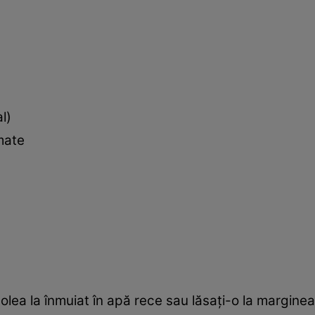
l)
mate
asolea la înmuiat în apă rece sau lăsați-o la margin