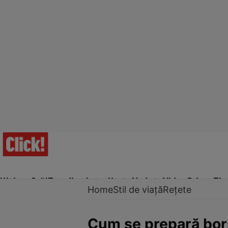
Ultima Oră!
Trending
Actualitate
Vedete
Video
Prime Ti
Home
Stil de viață
Rețete
Cum se prepară bor