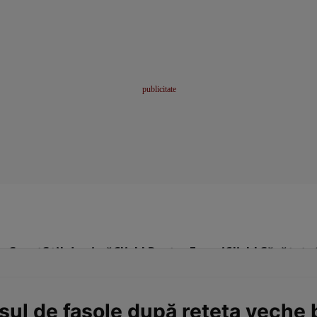
me
Sport
Stil de viață
Click! Pentru Femei
Click! Sănătate
șul de fasole după rețeta veche