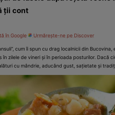
 ții cont
cop
Rețete culinare
Travel
ă în Google
Urmărește-ne pe Discover
fansuli”, cum îi spun cu drag localnicii din Bucovina,
s în zilele de vineri și în perioada posturilor. Dacă c
alături cu mândrie, aducând gust, sațietate și tradiț