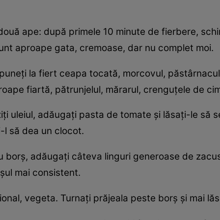
două ape: după primele 10 minute de fierbere, schi
unt aproape gata, cremoase, dar nu complet moi.
, puneți la fiert ceapa tocată, morcovul, păstârnacul
ape fiartă, pătrunjelul, mărarul, crenguțele de cimb
ziți uleiul, adăugați pasta de tomate și lăsați-le să
i-l să dea un clocot.
cu borș, adăugați câteva linguri generoase de zac
șul mai consistent.
pțional, vegeta. Turnați prăjeala peste borș și mai lă