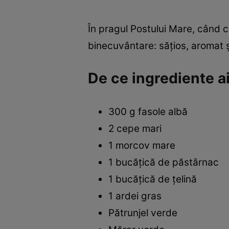
În pragul Postului Mare, când c
binecuvântare: sățios, aromat și 
De ce ingrediente a
300 g fasole albă
2 cepe mari
1 morcov mare
1 bucățică de păstârnac
1 bucățică de țelină
1 ardei gras
Pătrunjel verde