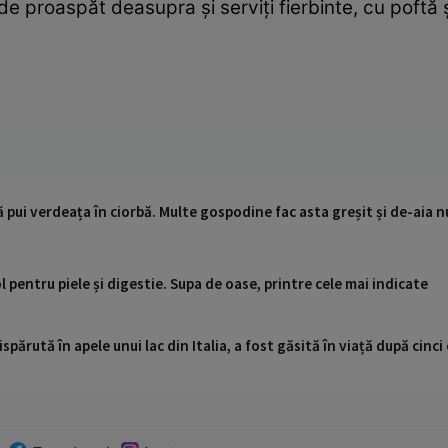
de proaspăt deasupra și serviți fierbinte, cu poftă 
ă pui verdeața în ciorbă. Multe gospodine fac asta greșit și de-aia 
l pentru piele și digestie. Supa de oase, printre cele mai indicate
ispărută în apele unui lac din Italia, a fost găsită în viață după cin