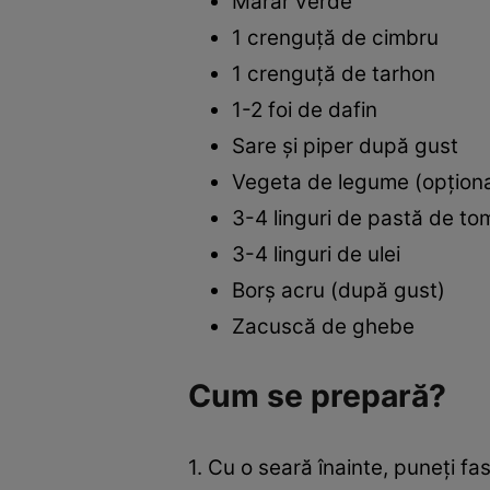
Mărar verde
1 crenguță de cimbru
1 crenguță de tarhon
1-2 foi de dafin
Sare și piper după gust
Vegeta de legume (opționa
3-4 linguri de pastă de to
3-4 linguri de ulei
Borș acru (după gust)
Zacuscă de ghebe
Cum se prepară?
1. Cu o seară înainte, puneți f