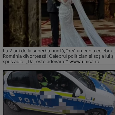
La 2 ani de la superba nuntă, încă un cuplu celebru 
România divorțează! Celebrul politician și soția lui ș
spus adio! „Da, este adevărat”
www.unica.ro