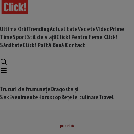
Ultima Oră!
Trending
Actualitate
Vedete
Video
Prime
Time
Sport
Stil de viață
Click! Pentru Femei
Click!
Sănătate
Click! Poftă Bună!
Contact
Trucuri de frumusețe
Dragoste și
Sex
Evenimente
Horoscop
Rețete culinare
Travel