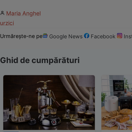
Maria Anghel
urzici
Urmărește-ne pe
Google News
Facebook
In
Ghid de cumpărături