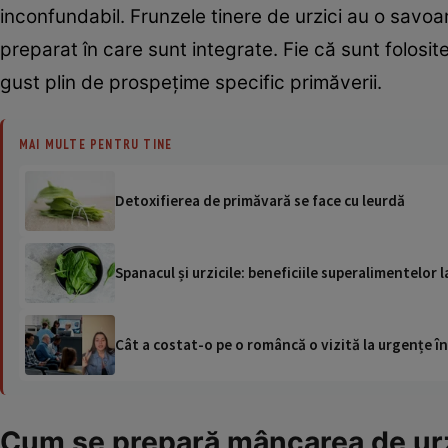
inconfundabil. Frunzele tinere de urzici au o savo
preparat în care sunt integrate. Fie că sunt folosite
gust plin de prospețime specific primăverii.
MAI MULTE PENTRU TINE
Detoxifierea de primăvară se face cu leurdă
Spanacul și urzicile: beneficiile superalimentelor
Cât a costat-o pe o româncă o vizită la urgențe în
Cum se prepară mâncarea de urz