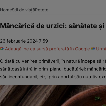
Home
Stil de viață
Rețete
Mâncărică de urzici: sănătate și 
26 februarie 2024 7:59
Adaugă-ne ca sursă preferată în Google
Urmă
O dată cu venirea primăverii, în natură începe să r
sănătoasă intră în prim-planul bucătăriei: mâncări
său inconfundabil, ci și prin aportul său nutritiv ex