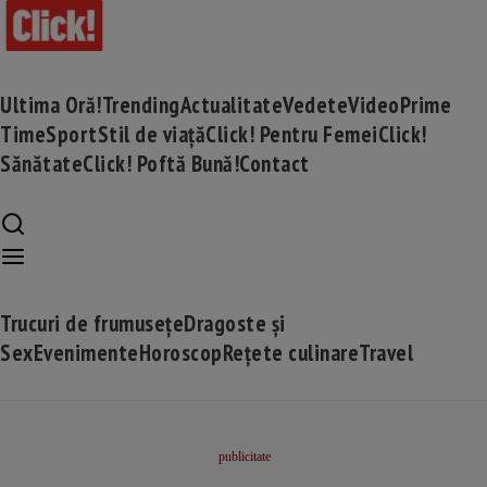
Ultima Oră!
Trending
Actualitate
Vedete
Video
Prime
Time
Sport
Stil de viață
Click! Pentru Femei
Click!
Sănătate
Click! Poftă Bună!
Contact
Trucuri de frumusețe
Dragoste și
Sex
Evenimente
Horoscop
Rețete culinare
Travel