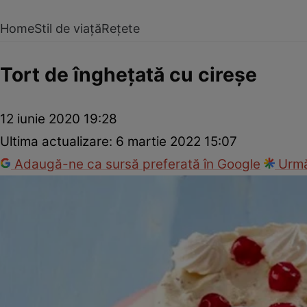
Home
Stil de viață
Rețete
Tort de înghețată cu cireșe
12 iunie 2020 19:28
Ultima actualizare:
6 martie 2022 15:07
Adaugă-ne ca sursă preferată în Google
Urmă