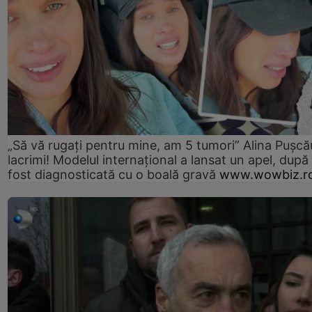
„Să vă rugați pentru mine, am 5 tumori” Alina Pușcău
lacrimi! Modelul internațional a lansat un apel, după
fost diagnosticată cu o boală gravă
www.wowbiz.r