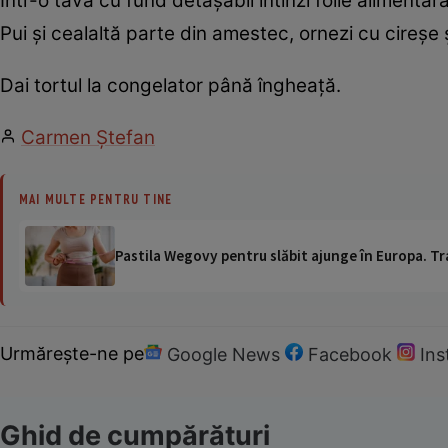
Într-o tavă cu fund detaşabil întinzi folie alimentar
Pui şi cealaltă parte din amestec, ornezi cu cireşe
Dai tortul la congelator până îngheaţă.
Carmen Ştefan
MAI MULTE PENTRU TINE
Pastila Wegovy pentru slăbit ajunge în Europa. Tr
Urmărește-ne pe
Google News
Facebook
In
Ghid de cumpărături