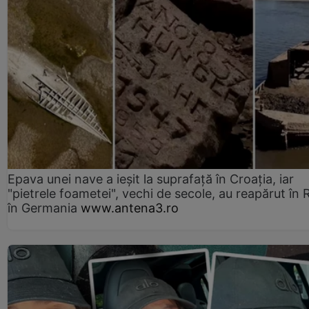
Epava unei nave a ieșit la suprafață în Croația, iar
"pietrele foametei", vechi de secole, au reapărut în R
în Germania
www.antena3.ro