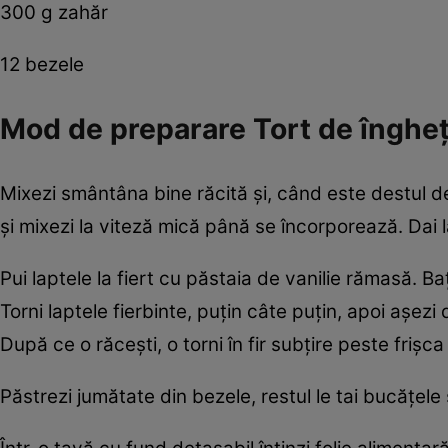
300 g zahăr
12 bezele
Mod de preparare Tort de îngheț
Mixezi smântâna bine răcită şi, când este destul d
şi mixezi la viteză mică până se încorporează. Dai 
Pui laptele la fiert cu păstaia de vanilie rămasă. 
Torni laptele fierbinte, puţin câte puţin, apoi aşe
După ce o răceşti, o torni în fir subţire peste frişc
Păstrezi jumătate din bezele, restul le tai bucăţel