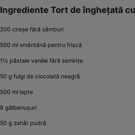
Ingrediente Tort de înghețată cu
200 cireşe fără sâmburi
500 ml smântână pentru frişcă
1½ păstaie vanilie fără seminţe
50 g fulgi de ciocolată neagră
500 ml lapte
8 gălbenuşuri
50 g zahăr pudră