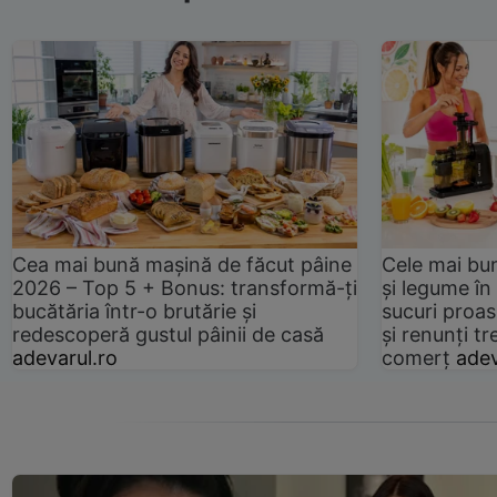
Cea mai bună mașină de făcut pâine
Cele mai bu
2026 – Top 5 + Bonus: transformă-ți
și legume în
bucătăria într-o brutărie și
sucuri proas
redescoperă gustul pâinii de casă
și renunți tr
adevarul.ro
comerț
adev