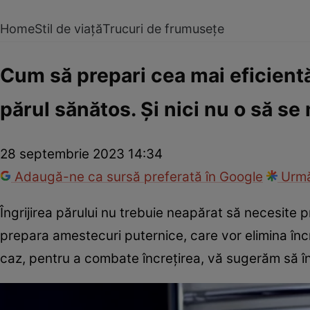
Home
Stil de viață
Trucuri de frumusețe
Cum să prepari cea mai eficient
părul sănătos. Și nici nu o să se
28 septembrie 2023 14:34
Adaugă-ne ca sursă preferată în Google
Urmă
Îngrijirea părului nu trebuie neapărat să necesite
prepara amestecuri puternice, care vor elimina încre
caz, pentru a combate încrețirea, vă sugerăm să î