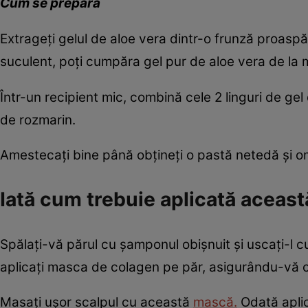
Cum se prepară
Extrageți gelul de aloe vera dintr-o frunză proaspăt
suculent, poți cumpăra gel pur de aloe vera de la 
Într-un recipient mic, combină cele 2 linguri de gel 
de rozmarin.
Amestecați bine până obțineți o pastă netedă și 
Iată cum trebuie aplicată aceas
Spălați-vă părul cu șamponul obișnuit și uscați-l c
aplicați masca de colagen pe păr, asigurându-vă că 
Masați ușor scalpul cu această
mască.
Odată aplic