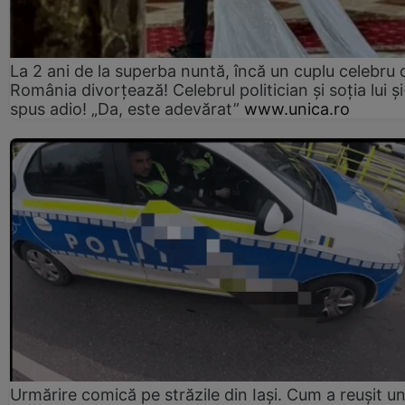
La 2 ani de la superba nuntă, încă un cuplu celebru 
România divorțează! Celebrul politician și soția lui ș
spus adio! „Da, este adevărat”
www.unica.ro
Urmărire comică pe străzile din Iași. Cum a reușit u