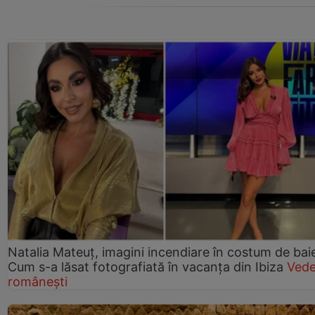
Natalia Mateuț, imagini incendiare în costum de bai
Cum s-a lăsat fotografiată în vacanța din Ibiza
Vede
românești