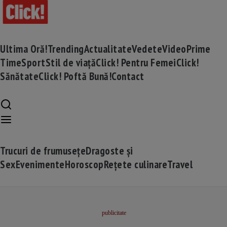
Ultima Oră!
Trending
Actualitate
Vedete
Video
Prime
Time
Sport
Stil de viață
Click! Pentru Femei
Click!
Sănătate
Click! Poftă Bună!
Contact
Trucuri de frumusețe
Dragoste și
Sex
Evenimente
Horoscop
Rețete culinare
Travel