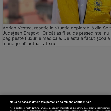
Adrian Veștea, reacție la situația deplorabilă din Spit
Județean Brașov: „Oricât aș fi eu de președinte, nu
bag peste fluxurile medicale. De asta a făcut școală
managerul”
actualitate.net
Nouă ne pasă ca datele tale personale să rămână confidențiale
Noi și partenerii noștri
606
stocăm și/sau accesăm informații pe dispozitivul dvs., precum identificatorii
cookie unici pentru prelucrarea datelor cu caracter personal. Puteți accepta sau gestiona alegerile