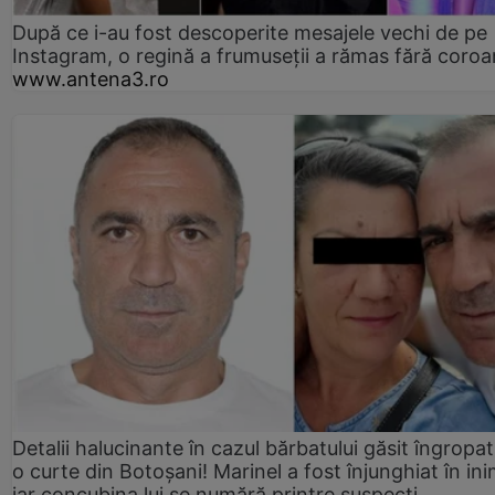
După ce i-au fost descoperite mesajele vechi de pe
Instagram, o regină a frumuseții a rămas fără coro
www.antena3.ro
Detalii halucinante în cazul bărbatului găsit îngropat
o curte din Botoșani! Marinel a fost înjunghiat în ini
iar concubina lui se numără printre suspecți