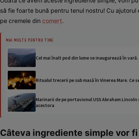
Odată ce avem aceste ingrediente simple, vom put
să fie foarte bună pentru tenul nostru! Cu ajutorul 
pe cremele din
comerț
.
MAI MULTE PENTRU TINE
Cel mai înalt pod din lume se inaugurează în vară. 
Ritualul trecerii pe sub masă în Vinerea Mare. Ce s
Marinarii de pe portavionul USS Abraham Lincoln su
acestora
Câteva ingrediente simple vor fi