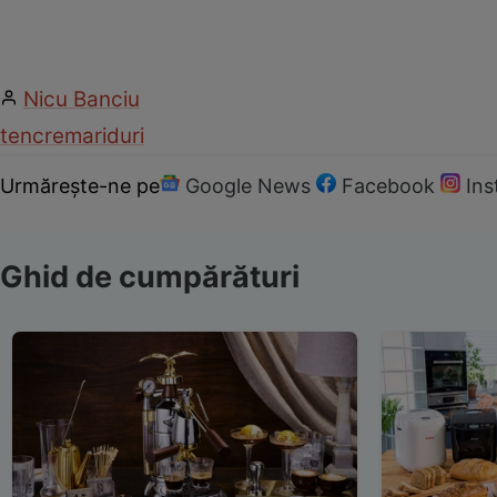
Nicu Banciu
ten
crema
riduri
Urmărește-ne pe
Google News
Facebook
In
Ghid de cumpărături