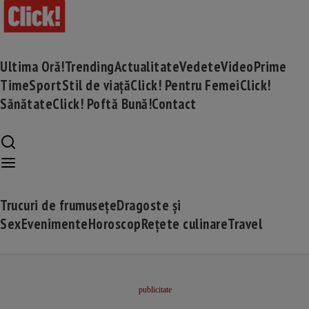
Ultima Oră!
Trending
Actualitate
Vedete
Video
Prime
Time
Sport
Stil de viață
Click! Pentru Femei
Click!
Sănătate
Click! Poftă Bună!
Contact
Trucuri de frumusețe
Dragoste și
Sex
Evenimente
Horoscop
Rețete culinare
Travel