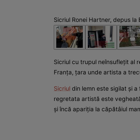
Sicriul Ronei Hartner, depus la 
Sicriul cu trupul neînsuflețit al
Franța, țara unde artista a trec
Sicriul
din lemn este sigilat și a 
regretata artistă este vegheată 
și încă apariția la căpătâiul ma