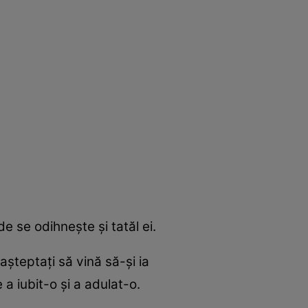
de se odihnește și tatăl ei.
 așteptați să vină să-și ia
e a iubit-o și a adulat-o.