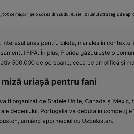
 „tot ce mișcă” pe o șosea din sudul Rusiei. Drumul strategic de ap
interesul uriaș pentru bilete, mai ales în contextul 
lasamentul FIFA. În plus, Florida găzduiește o comu
mativ 500.000 de persoane, ceea ce amplifică și ma
 miză uriașă pentru fani
 fi organizat de Statele Unite, Canada și Mexic, fi
ale deceniului. Portugalia va debuta în competiție
ouston, urmând apoi meciul cu Uzbekistan.