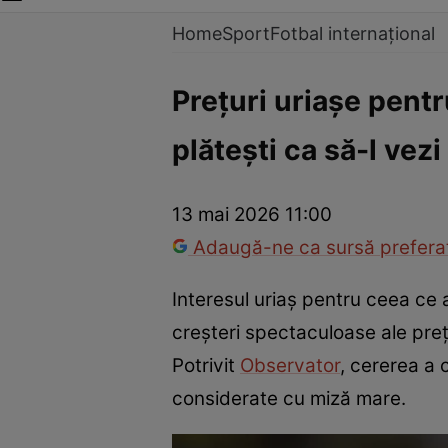
Home
Sport
Fotbal internațional
Prețuri uriașe pent
plătești ca să-l vez
13 mai 2026 11:00
Adaugă-ne ca sursă preferat
Interesul uriaș pentru ceea ce 
creșteri spectaculoase ale prețu
Potrivit
Observator
, cererea a 
considerate cu miză mare.