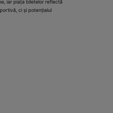
, iar piața biletelor reflectă
ortivă, ci și potențialul