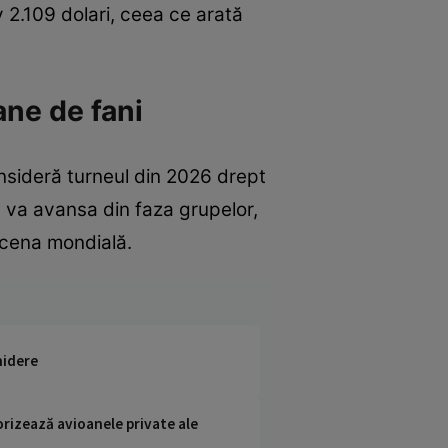
 2.109 dolari, ceea ce arată
ane de fani
consideră turneul din 2026 drept
 va avansa din faza grupelor,
scena mondială.
hidere
orizează avioanele private ale