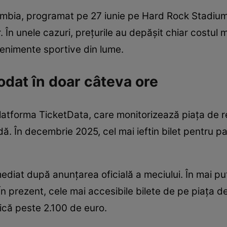
umbia, programat pe 27 iunie pe Hard Rock Stadium,
. În unele cazuri, prețurile au depășit chiar costul m
enimente sportive din lume.
odat în doar câteva ore
atforma TicketData, care monitorizează piața de re
dă. În decembrie 2025, cel mai ieftin bilet pentru p
ediat după anunțarea oficială a meciului. În mai puț
 În prezent, cele mai accesibile bilete de pe piața 
ică peste 2.100 de euro.