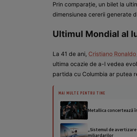
Prin comparație, un bilet la ul
dimensiunea cererii generate d
Ultimul Mondial al l
La 41 de ani,
Cristiano Ronald
ultima ocazie de a-l vedea evo
partida cu Columbia ar putea r
MAI MULTE PENTRU TINE
Metallica concertează î
„Sistemul de avertizare 
miliardarilor