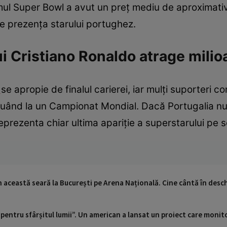
timul Super Bowl a avut un preț mediu de aproximativ
e prezența starului portughez.
ui Cristiano Ronaldo atrage milio
o
se apropie de finalul carierei, iar mulți suporteri 
luând la un Campionat Mondial. Dacă Portugalia nu
eprezenta chiar ultima apariție a superstarului pe 
n această seară la București pe Arena Națională. Cine cântă în desc
pentru sfârșitul lumii”. Un american a lansat un proiect care monit