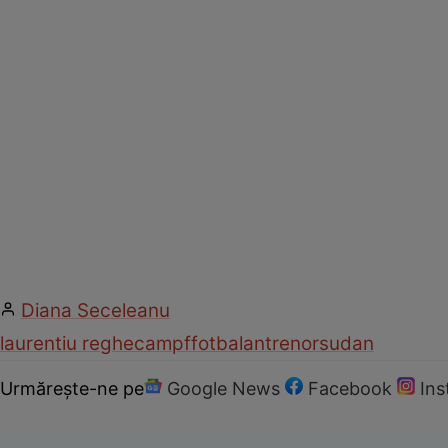
Diana Seceleanu
laurentiu reghecampf
fotbal
antrenor
sudan
Urmărește-ne pe
Google News
Facebook
In