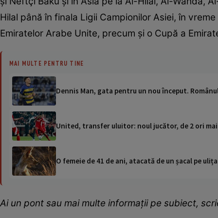
și Neftçi Baku și în Asia pe la Al-Hilal, Al-Wahda, A
Hilal până în finala Ligii Campionilor Asiei, în vr
Emiratelor Arabe Unite, precum și o Cupă a Emirat
MAI MULTE PENTRU TINE
Dennis Man, gata pentru un nou început. Românu
United, transfer uluitor: noul jucător, de 2 ori ma
O femeie de 41 de ani, atacată de un șacal pe ulița
Ai un pont sau mai multe informații pe subiect, sc