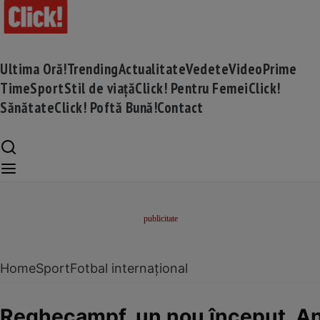
Ultima Oră!
Trending
Actualitate
Vedete
Video
Prime
Time
Sport
Stil de viață
Click! Pentru Femei
Click!
Sănătate
Click! Poftă Bună!
Contact
Home
Sport
Fotbal internațional
Reghecampf, un nou început. Antr