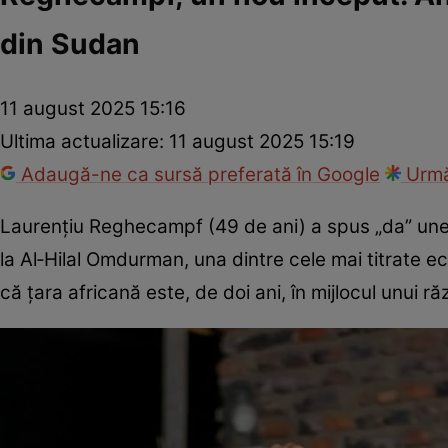
din Sudan
11 august 2025 15:16
Ultima actualizare:
11 august 2025 15:19
Adaugă-ne ca sursă preferată în Google
Urmă
Laurențiu Reghecampf (49 de ani) a spus „da” unei n
la Al‑Hilal Omdurman, una dintre cele mai titrate ec
că țara africană este, de doi ani, în mijlocul unui ră