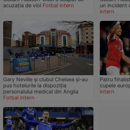
acuzația de viol
Fotbal intern
un incident
intern
Gary Neville și clubul Chelsea și-au
Patru finalis
pus hotelurile la dispoziția
cupele euro
personalului medical din Anglia
intern
Fotbal intern