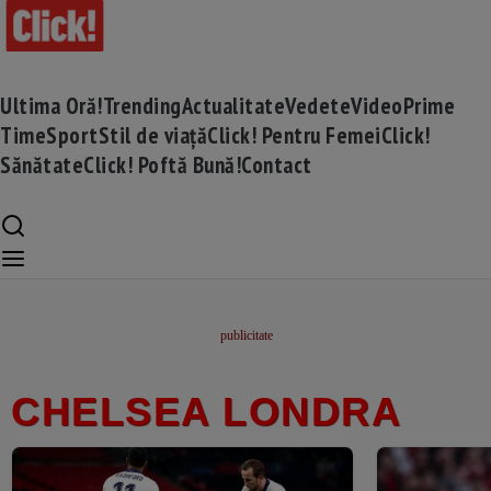
Ultima Oră!
Trending
Actualitate
Vedete
Video
Prime
Time
Sport
Stil de viață
Click! Pentru Femei
Click!
Sănătate
Click! Poftă Bună!
Contact
CHELSEA LONDRA