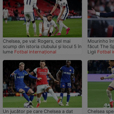
Chelsea, pe val: Rogers, cel mai
Mourinho înf
scump din istoria clubului și locul 5 în
făcut The S
lume
Fotbal internațional
Ligii
Fotbal 
Un jucător pe care Chelsea a dat
Chelsea spe