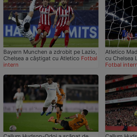
Bayern Munchen a zdrobit pe Lazio,
Atletico Mad
Chelsea a câștigat cu Atletico
Fotbal
cu Chelsea 
intern
Fotbal inter
Callum Hudson-Odoi a scăpat de
Callum Huds