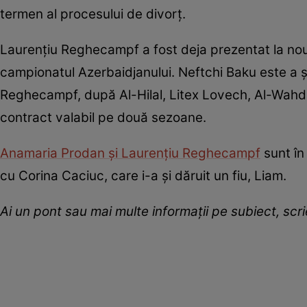
termen al procesului de divorț.
Laurențiu Reghecampf a fost deja prezentat la noua
campionatul Azerbaidjanului. Neftchi Baku este a ș
Reghecampf, după Al-Hilal, Litex Lovech, Al-Wahda,
contract valabil pe două sezoane.
Anamaria Prodan și Laurențiu Reghecampf
sunt în 
cu Corina Caciuc, care i-a și dăruit un fiu, Liam.
Ai un pont sau mai multe informații pe subiect, sc