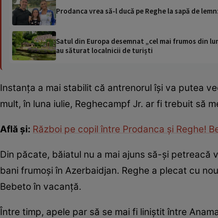
Prodanca vrea să-l ducă pe Reghe la sapă de lemn:
Satul din Europa desemnat „cel mai frumos din lum
au săturat localnicii de turiști
Instanța a mai stabilit că antrenorul își va putea v
mult, în luna iulie, Reghecampf Jr. ar fi trebuit să
Află și:
Război pe copil între Prodanca și Reghe! Be
Din păcate, băiatul nu a mai ajuns să-și petreacă 
bani frumoși în Azerbaidjan. Reghe a plecat cu noua
Bebeto în vacanță.
Între timp, apele par să se mai fi liniștit între A