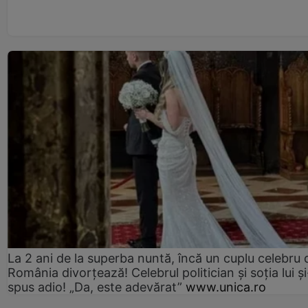
La 2 ani de la superba nuntă, încă un cuplu celebru 
România divorțează! Celebrul politician și soția lui ș
spus adio! „Da, este adevărat”
www.unica.ro