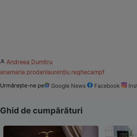
Andreea Dumitru
anamaria prodan
laurențiu reghecampf
Urmărește-ne pe
Google News
Facebook
In
Ghid de cumpărături