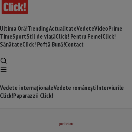
Ultima Oră!
Trending
Actualitate
Vedete
Video
Prime
Time
Sport
Stil de viață
Click! Pentru Femei
Click!
Sănătate
Click! Poftă Bună!
Contact
Vedete internaționale
Vedete românești
Interviurile
Click!
Paparazzii Click!