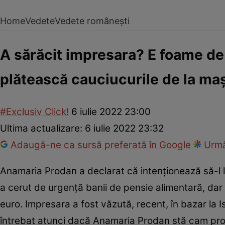
Home
Vedete
Vedete românești
A sărăcit impresara? E foame de 
plătească cauciucurile de la ma
#Exclusiv Click!
6 iulie 2022 23:00
Ultima actualizare:
6 iulie 2022 23:32
Adaugă-ne ca sursă preferată în Google
Urmă
Anamaria Prodan a declarat că intenționează să-l 
a cerut de urgență banii de pensie alimentară, dar 
euro. Impresara a fost văzută, recent, în bazar la I
întrebat atunci dacă Anamaria Prodan stă cam prost 