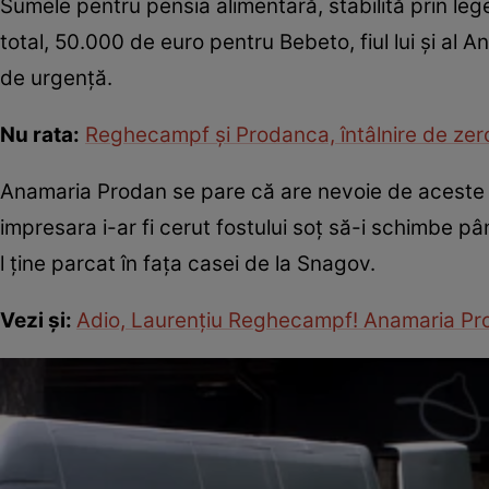
Sumele pentru pensia alimentară, stabilită prin leg
total, 50.000 de euro pentru Bebeto, fiul lui și al
de urgență.
Nu rata:
Reghecampf și Prodanca, întâlnire de zero
Anamaria Prodan se pare că are nevoie de aceste 
impresara i-ar fi cerut fostului soț să-i schimbe pâ
l ține parcat în fața casei de la Snagov.
Vezi și:
Adio, Laurențiu Reghecampf! Anamaria Proda