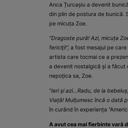
Anca Țurcașiu a devenit bunică
din plin de postura de bunică. 
pe micuța Zoe.
“Dragoste pură! Azi, micuța Zoe
fericiți!”,
a fost mesajul pe care 
artista care tocmai ce a preze
a devenit nostalgică și a făcut
nepoțica sa, Zoe.
“
Ieri și azi…Radu, de la bebelu
Viață! Mulțumesc încă o dată p
în curând în experiența “Americ
A avut cea mai fierbinte vară di