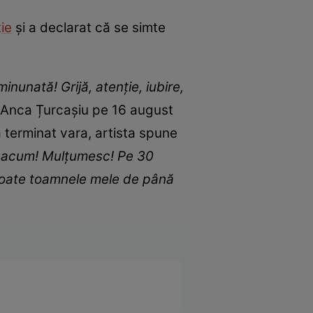
ție
și a declarat că se simte
nunată! Grijă, atenție, iubire,
t Anca Țurcașiu pe 16 august
 terminat vara, artista spune
ă acum! Mulțumesc! Pe 30
 toate toamnele mele de până