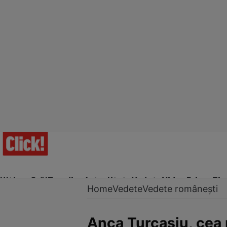
Ultima Oră!
Trending
Actualitate
Vedete
Video
Prime Ti
Home
Vedete
Vedete românești
Anca Țurcașiu, cea 