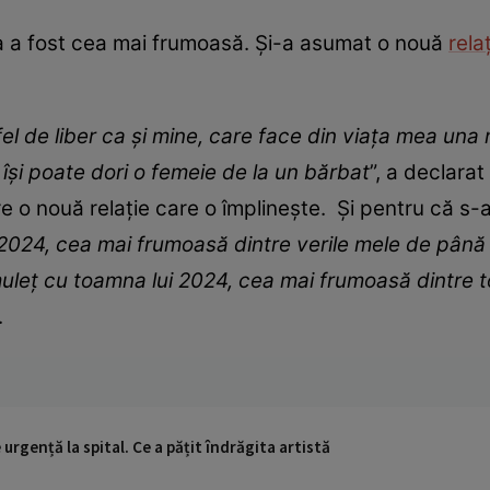
a a fost cea mai frumoasă. Și-a asumat o nouă
rela
l de liber ca și mine, care face din viața mea una mi
 își poate dori o femeie de la un bărbat
”, a declara
 o nouă relație care o împlinește. Și pentru că s-a
2024, cea mai frumoasă dintre verile mele de pân
lmuleț cu toamna lui 2024, cea mai frumoasă dintre
.
urgență la spital. Ce a pățit îndrăgita artistă