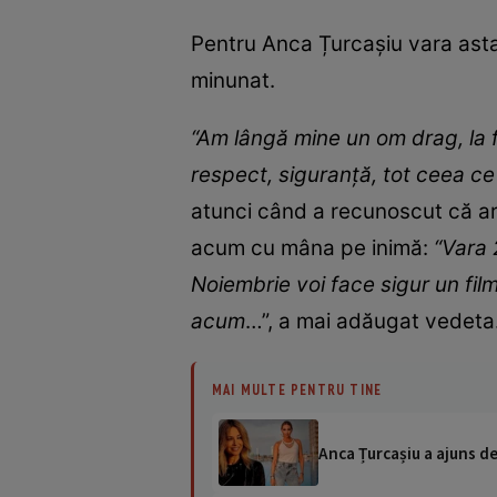
Pentru Anca Țurcașiu vara ast
minunat.
“Am lângă mine un om drag, la fe
respect, siguranță, tot ceea ce
atunci când a recunoscut că are
acum cu mâna pe inimă:
“Vara 
Noiembrie voi face sigur un fi
acum
…”, a mai adăugat vedeta
MAI MULTE PENTRU TINE
Anca Țurcașiu a ajuns de 