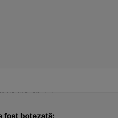
Click! Poftă Bună!
Contact
 fost botezată: