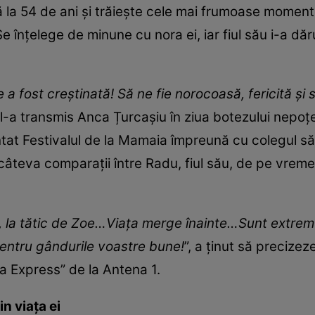
 la 54 de ani și trăiește cele mai frumoase moment
Se înțelege de minune cu nora ei, iar fiul său i-a d
 a fost creștinată! Să ne fie norocoasă, fericită ș
l-a transmis Anca Țurcașiu în ziua botezului nepoțe
ntat Festivalul de la Mamaia împreună cu colegul să
 câteva comparații între Radu, fiul său, de pe vrem
ș, la tătic de Zoe…Viața merge înainte…Sunt extrem 
entru gândurile voastre bune!
”, a ținut să preciz
a Express” de la Antena 1.
n viața ei