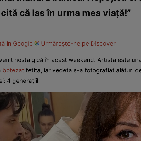
cită că las în urma mea viață!”
ck!
Paparazzii Click!
ă în Google
Urmărește-ne pe Discover
venit nostalgică în acest weekend. Artista este una
a
botezat
fetița, iar vedeta s-a fotografiat alături de
ei: 4 generații!