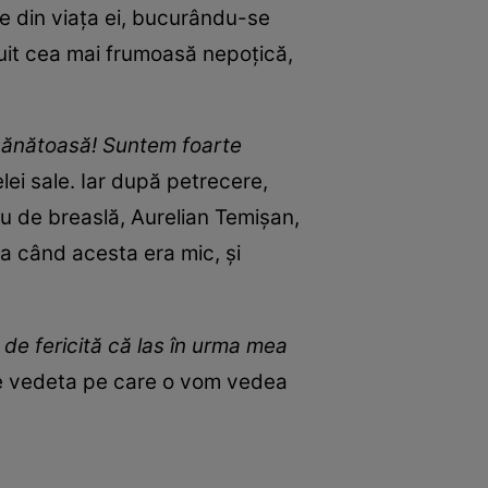
e din viața ei, bucurându-se
ăruit cea mai frumoasă nepoțică,
i sănătoasă! Suntem foarte
lei sale. Iar după petrecere,
u de breaslă, Aurelian Temișan,
ea când acesta era mic, și
de fericită că las în urma mea
eze vedeta pe care o vom vedea