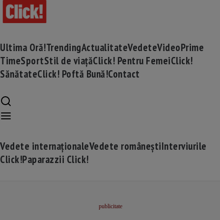
Ultima Oră!
Trending
Actualitate
Vedete
Video
Prime
Time
Sport
Stil de viață
Click! Pentru Femei
Click!
Sănătate
Click! Poftă Bună!
Contact
Vedete internaționale
Vedete românești
Interviurile
Click!
Paparazzii Click!