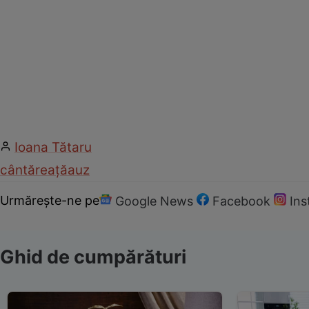
Ioana Tătaru
cântăreață
auz
Urmărește-ne pe
Google News
Facebook
In
Ghid de cumpărături