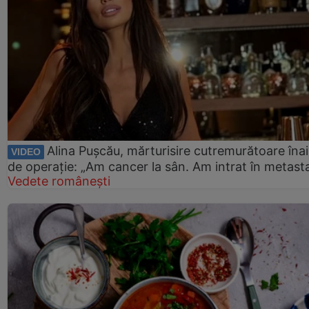
Alina Pușcău, mărturisire cutremurătoare îna
VIDEO
de operație: „Am cancer la sân. Am intrat în metast
Vedete românești