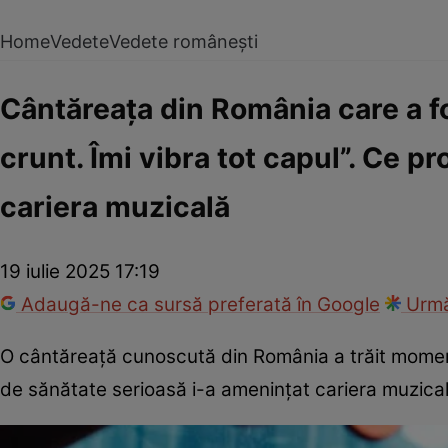
Home
Vedete
Vedete românești
Cântăreața din România care a fos
crunt. Îmi vibra tot capul”. Ce 
cariera muzicală
19 iulie 2025 17:19
Adaugă-ne ca sursă preferată în Google
Urmă
O cântăreață cunoscută din România a trăit moment
de sănătate serioasă i-a amenințat cariera muzical