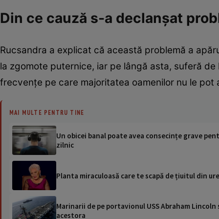
Din ce cauză s-a declanșat pro
Rucsandra a explicat că această problemă a apărut
la zgomote puternice, iar pe lângă asta, suferă de 
frecvențe pe care majoritatea oamenilor nu le pot 
MAI MULTE PENTRU TINE
Un obicei banal poate avea consecințe grave pent
zilnic
Planta miraculoasă care te scapă de țiuitul din ur
Marinarii de pe portavionul USS Abraham Lincoln su
acestora