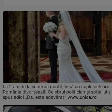
La 2 ani de la superba nuntă, încă un cuplu celebru 
România divorțează! Celebrul politician și soția lui ș
spus adio! „Da, este adevărat”
www.unica.ro