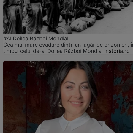
#Al Doilea Război Mondial
Cea mai mare evadare dintr-un lagăr de prizonieri, î
timpul celui de-al Doilea Război Mondial
historia.ro