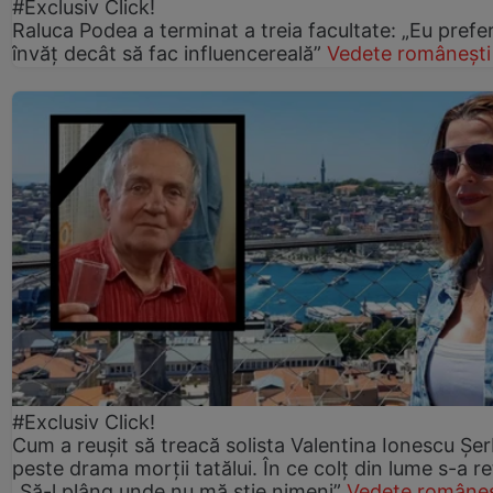
#Exclusiv Click!
Raluca Podea a terminat a treia facultate: „Eu prefe
învăț decât să fac influencereală”
Vedete românești
#Exclusiv Click!
Cum a reușit să treacă solista Valentina Ionescu Șe
peste drama morții tatălui. În ce colț din lume s-a re
„Să-l plâng unde nu mă știe nimeni”
Vedete româneș