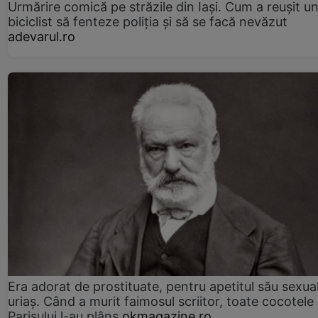
Urmărire comică pe străzile din Iași. Cum a reușit u
biciclist să fenteze poliția și să se facă nevăzut
adevarul.ro
Era adorat de prostituate, pentru apetitul său sexua
uriaș. Când a murit faimosul scriitor, toate cocotele
Parisului l-au plâns
okmagazine.ro