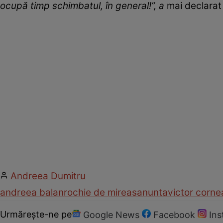
ocupă timp schimbatul, în general!”, a
mai declara
Andreea Dumitru
andreea balan
rochie de mireasa
nunta
victor corne
Urmărește-ne pe
Google News
Facebook
In