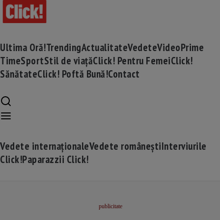
Ultima Oră!
Trending
Actualitate
Vedete
Video
Prime
Time
Sport
Stil de viață
Click! Pentru Femei
Click!
Sănătate
Click! Poftă Bună!
Contact
Vedete internaționale
Vedete românești
Interviurile
Click!
Paparazzii Click!