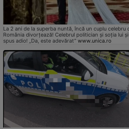
La 2 ani de la superba nuntă, încă un cuplu celebru 
România divorțează! Celebrul politician și soția lui ș
spus adio! „Da, este adevărat”
www.unica.ro