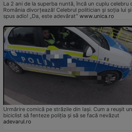
La 2 ani de la superba nuntă, încă un cuplu celebru 
România divorțează! Celebrul politician și soția lui ș
spus adio! „Da, este adevărat”
www.unica.ro
Urmărire comică pe străzile din Iași. Cum a reușit u
biciclist să fenteze poliția și să se facă nevăzut
adevarul.ro