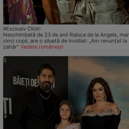
#Exclusiv Click!
Neschimbată de 23 de ani! Raluca de la Angels, ma
cinci copii, are o siluetă de invidiat: „Am renunțat la
zahăr”
Vedete românești