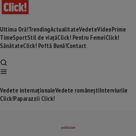
Ultima Oră!
Trending
Actualitate
Vedete
Video
Prime
Time
Sport
Stil de viață
Click! Pentru Femei
Click!
Sănătate
Click! Poftă Bună!
Contact
Vedete internaționale
Vedete românești
Interviurile
Click!
Paparazzii Click!