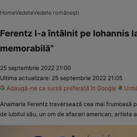
Home
Vedete
Vedete românești
Ferentz l-a întâlnit pe Iohannis 
memorabilă”
25 septembrie 2022 21:00
Ultima actualizare:
25 septembrie 2022 21:05
Adaugă-ne ca sursă preferată în Google
Urmă
Anamaria Ferentz traversează cea mai frumoasă per
de iubitul său, un om de afaceri american, artista a