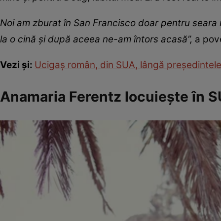
Noi am zburat în San Francisco doar pentru seara 
la o cină şi după aceea ne-am întors acasă”,
a pov
Vezi și:
Ucigaș român, din SUA, lângă președintele
Anamaria Ferentz locuiește în S