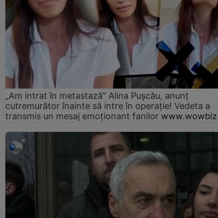
„Am intrat în metastază” Alina Pușcău, anunț
cutremurător înainte să intre în operație! Vedeta a
transmis un mesaj emoționant fanilor
www.wowbiz.