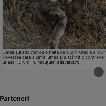
Cățelușul adoptat de o haită de lupi în Grecia a muri
Povestea care a uimit lumea și a stârnit o controver
uriașă: „Drum lin, micuțule”
adevarul.ro
Parteneri