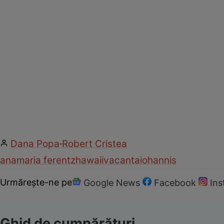
Dana Popa
·
Robert Cristea
anamaria ferentz
hawaii
vacanta
iohannis
Urmărește-ne pe
Google News
Facebook
In
Ghid de cumpărături