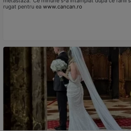
metastază.' Ce minune s-a întâmplat după ce fanii 
rugat pentru ea
www.cancan.ro