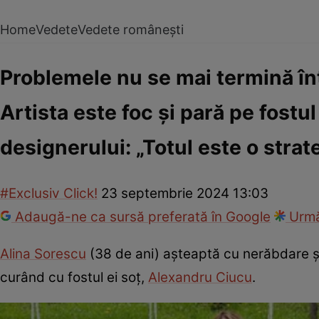
Home
Vedete
Vedete românești
Problemele nu se mai termină în
Artista este foc și pară pe fostul
designerului: „Totul este o strat
#Exclusiv Click!
23 septembrie 2024 13:03
Adaugă-ne ca sursă preferată în Google
Urmă
Alina Sorescu
(38 de ani) așteaptă cu nerăbdare și
curând cu fostul ei soț,
Alexandru Ciucu
.