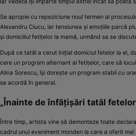
iar vedeta își împarte timpul astfel încât să poată s
Se apropie cu repeziciune noul termen al procesului
Alexandru Ciucu, iar tensiunea și emoțiile parcă plu
și domiciliul fetițelor la mamă, urmând sa se dis
După ce tatăl a cerut inițial domiciul fetelor la el
cere un program alternant al fetițelor, care să lo
Alina Sorescu, își dorește un program stabil cu ora
se acordă în general.
„Înainte de înfățișări tatăl fetelor
Între timp, artista vine să demonteze toate declarați
cadrul unui eveniment monden la care a oferit mai 