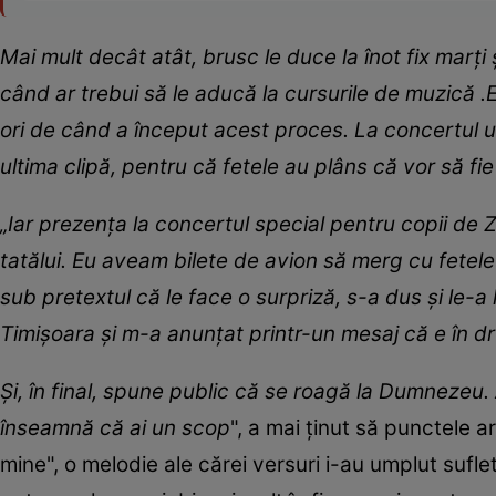
Mai mult decât atât, brusc le duce la înot fix marți 
când ar trebui să le aducă la cursurile de muzică .E
ori de când a început acest proces. La concertul u
ultima clipă, pentru că fetele au plâns că vor să fie 
„Iar prezența la concertul special pentru copii de 
tatălui. Eu aveam bilete de avion să merg cu fetele p
sub pretextul că le face o surpriză, s-a dus și le-a
Timișoara și m-a anunțat printr-un mesaj că e în d
Și, în final, spune public că se roagă la Dumnezeu. 
înseamnă că ai un scop
", a mai ținut să punctele 
mine", o melodie ale cărei versuri i-au umplut sufl