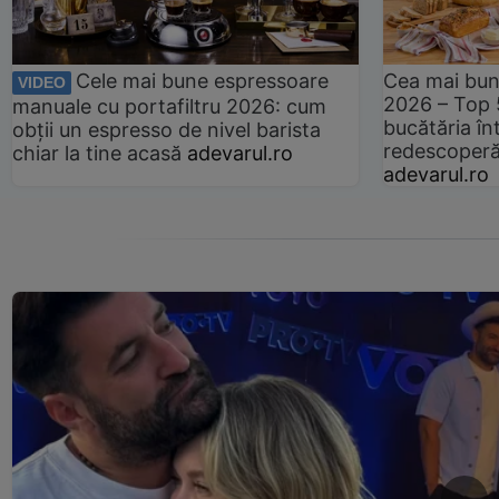
Cele mai bune espressoare
Cea mai bun
VIDEO
2026 – Top 
manuale cu portafiltru 2026: cum
bucătăria înt
obții un espresso de nivel barista
redescoperă 
chiar la tine acasă
adevarul.ro
adevarul.ro