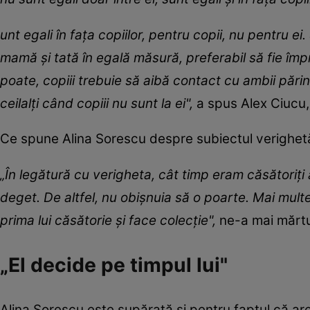
unt egali în fața copiilor, pentru copii, nu pentru ei.
mamă și tată în egală măsură, preferabil să fie îm
poate, copiii trebuie să aibă contact cu ambii părinți
ceilalți când copiii nu sunt la ei",
a spus Alex Ciucu, 
Ce spune Alina Sorescu despre subiectul verighe
„În legătură cu verigheta, cât timp eram căsătoriți 
deget. De altfel, nu obișnuia să o poarte. Mai mul
prima lui căsătorie și face colecție",
ne-a mai mărtur
„El decide pe timpul lui"
Alina Sorescu este supărată și pentru faptul că are m