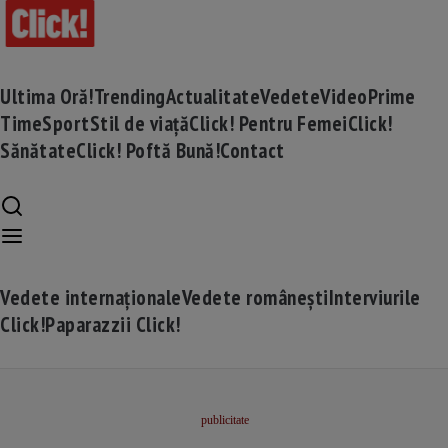
Ultima Oră!
Trending
Actualitate
Vedete
Video
Prime
Time
Sport
Stil de viață
Click! Pentru Femei
Click!
Sănătate
Click! Poftă Bună!
Contact
Vedete internaționale
Vedete românești
Interviurile
Click!
Paparazzii Click!