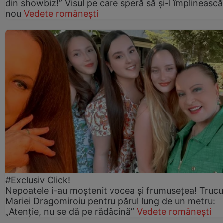
din showbiz!” Visul pe care speră să și-l împlinească
nou
Vedete românești
#Exclusiv Click!
Nepoatele i-au moștenit vocea și frumusețea! Trucu
Mariei Dragomiroiu pentru părul lung de un metru:
„Atenție, nu se dă pe rădăcină”
Vedete românești