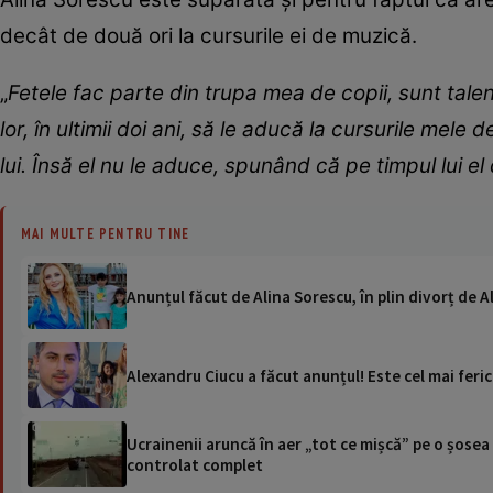
decât de două ori la cursurile ei de muzică.
„
Fetele fac parte din trupa mea de copii, sunt talent
lor, în ultimii doi ani, să le aducă la cursurile mel
lui. Însă el nu le aduce, spunând că pe timpul lui el
MAI MULTE PENTRU TINE
Anunțul făcut de Alina Sorescu, în plin divorț de
Alexandru Ciucu a făcut anunțul! Este cel mai feric
Ucrainenii aruncă în aer „tot ce mișcă” pe o șose
controlat complet