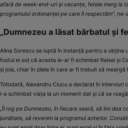
afară de week-end-uri și vacanțe, fetele merg la ta
programului ordonanței pe care îl respectăm
", ne-
„Dumnezeu a lăsat bărbatul și fe
Alina Sorescu se luptă în instanță pentru a obține 
fostul ei soț că acesta le-ar fi schimbat Raisei și 
și joia, chiar în zilele în care ar fi trebuit să mearg
Totodată, Alexandru Ciucu a declarat în interviuri 
i-a schimbat viața la un moment dat și că se roagă 
„Îl rog pe Dumnezeu, în fiecare seară, să îmi dea co
jumătate, să revenim la programul anterior. Consid
nu sunt egali doar între ei, sunt egali și în fața copii