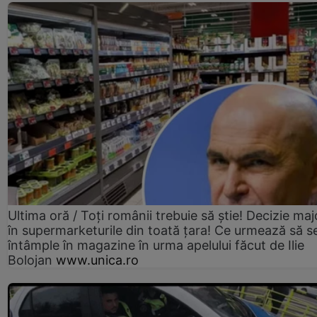
Ultima oră / Toți românii trebuie să știe! Decizie maj
în supermarketurile din toată țara! Ce urmează să s
întâmple în magazine în urma apelului făcut de Ilie
Bolojan
www.unica.ro