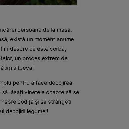
ricărei persoane de la masă,
 însă, există un moment anume
 știm despre ce este vorba,
telor, un proces extrem de
gătim altceva!
simplu pentru a face decojirea
e să lăsați vinetele coapte să se
dinspre codiță și să strângeți
l decojirii legumei!