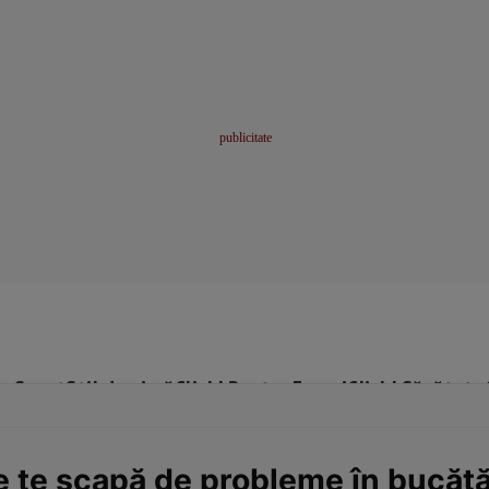
me
Sport
Stil de viață
Click! Pentru Femei
Click! Sănătate
e te scapă de probleme în bucătă