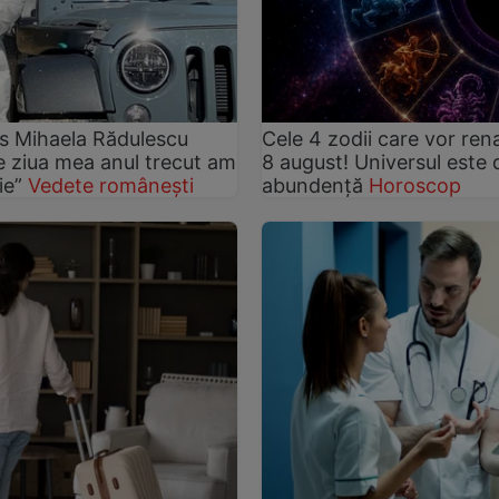
s Mihaela Rădulescu
Cele 4 zodii care vor re
De ziua mea anul trecut am
8 august! Universul este d
ie”
Vedete românești
abundență
Horoscop