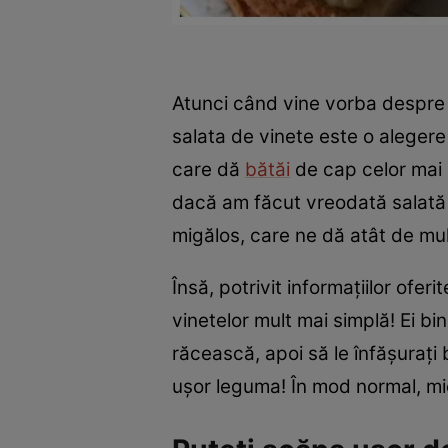
Atunci când vine vorba despre 
salata de vinete este o aleger
care dă
bătăi
de cap celor mai m
dacă am făcut vreodată salată 
migălos, care ne dă atât de mul
Însă, potrivit informațiilor oferi
vinetelor mult mai simplă! Ei bi
răcească, apoi să le înfășurați b
ușor leguma! În mod normal, miez