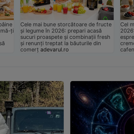
pâine
Cele mai bune storcătoare de fructe
Cel m
rmă-ți
și legume în 2026: prepari acasă
2026
sucuri proaspete și combinații fresh
espre
să
și renunți treptat la băuturile din
cremo
comerț
adevarul.ro
cafen