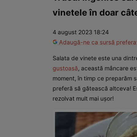
vinetele în doar câ
Război Ucraina-Rusia
Internațional
Fapt divers
Tehnolog
4 august 2023 18:24
Adaugă-ne ca sursă preferat
Salata de vinete este una dintr
gustoasă
, această mâncare este
moment, în timp ce preparăm sal
preferă să gătească altceva! E
rezolvat mult mai ușor!