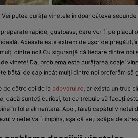
Vei putea curăța vinetele în doar câteva secunde
preparate rapide, gustoase, care vor fi pe placul o
e ideală. Aceasta este extrem de ușor de pregătit,
ulți dintre noi! Cu siguranță că fiecare dintre noi
de vinete! Da, problema este curățarea coajei vine
te bătăi de cap încât mulți dintre noi preferăm să 
te de către cei de la
adevarul.ro
, ar exista un truc 
ne, dacă sunteți curioși, tot ce trebuie să faceți est
ine în folie alimentară. Apoi, tăiați capătul vinetei 
ul vinetei va fi împins, așa că veți scăpa de stresu