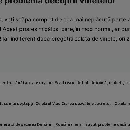
 problema decojirii vinetelor
s, veți scăpa complet de cea mai neplăcută parte a p
! Acest proces migălos, care, în mod normal, ar dura
ar indiferent dacă pregătiți salată de vinete, ori 
entru sănătate ale roșiilor. Scad riscul de boli de inimă, diabet și 
face mai deștepți! Celebrul Vlad Ciurea dezvăluie secretul: „Celula
enerată de secarea Dunării: „România nu ar fi avut probleme dacă tre