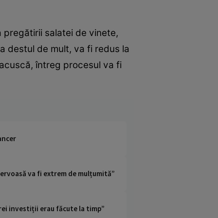
regătirii salatei de vinete,
 destul de mult, va fi redus la
zacuscă, întreg procesul va fi
cancer
 nervoasă va fi extrem de mulțumită”
i investiții erau făcute la timp”