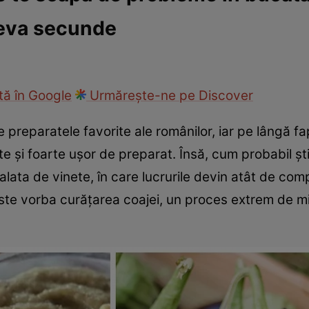
teva secunde
ie
Național
Sport
ă în Google
Urmărește-ne pe Discover
e preparatele favorite ale românilor, iar pe lângă f
 și foarte ușor de preparat. Însă, cum probabil ști
ata de vinete, în care lucrurile devin atât de compl
ste vorba curățarea coajei, un proces extrem de mig