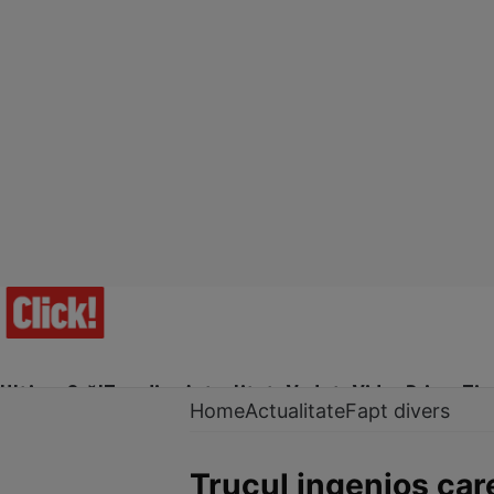
Ultima Oră!
Trending
Actualitate
Vedete
Video
Prime Ti
Home
Actualitate
Fapt divers
Trucul ingenios car