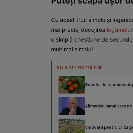
Puteți scăpa ușor de
Cu acest truc simplu și ingenio
mai precis, decojirea
legumelor
o simplă chestiune de secunde! I
mult mai simplu!
MAI MULTE PENTRU TINE
Beneficiile fenomenale p
Alimentul banal care ne 
Vinovații pentru criza g