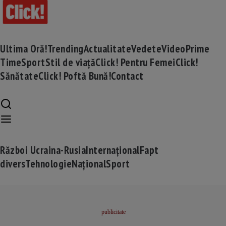
Ultima Oră!
Trending
Actualitate
Vedete
Video
Prime
Time
Sport
Stil de viață
Click! Pentru Femei
Click!
Sănătate
Click! Poftă Bună!
Contact
Război Ucraina-Rusia
Internațional
Fapt
divers
Tehnologie
Național
Sport