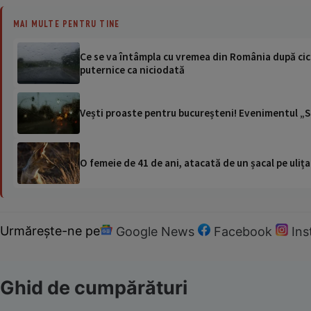
MAI MULTE PENTRU TINE
Ce se va întâmpla cu vremea din România după cicl
puternice ca niciodată
Vești proaste pentru bucureșteni! Evenimentul „St
O femeie de 41 de ani, atacată de un șacal pe ulița
Urmărește-ne pe
Google News
Facebook
In
Ghid de cumpărături