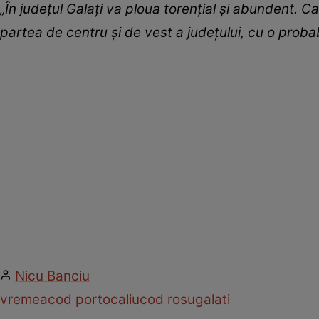
„În județul Galați va ploua torențial și abundent. Ca
partea de centru și de vest a județului, cu o prob
Nicu Banciu
vremea
cod portocaliu
cod rosu
galati