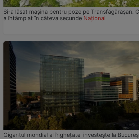
Și-a lăsat mașina pentru poze pe Transfăgărășan. C
a întâmplat în câteva secunde
Național
Gigantul mondial al înghețatei investește la Bucureșt