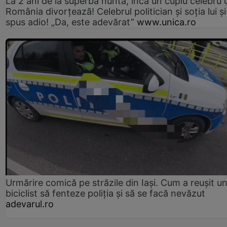
La 2 ani de la superba nuntă, încă un cuplu celebru 
România divorțează! Celebrul politician și soția lui ș
spus adio! „Da, este adevărat”
www.unica.ro
Urmărire comică pe străzile din Iași. Cum a reușit u
biciclist să fenteze poliția și să se facă nevăzut
adevarul.ro