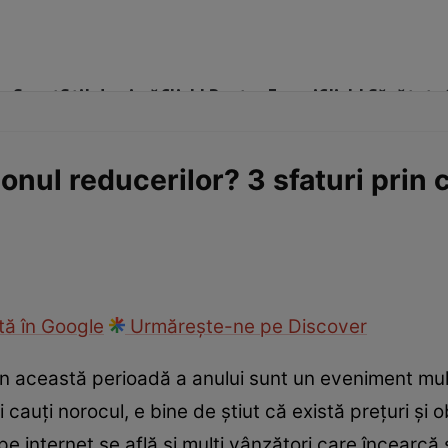
me
Sport
Stil de viață
Click! Pentru Femei
Click! Sănătate
onul reducerilor? 3 sfaturi prin c
cop
Rețete culinare
Travel
ă în Google
Urmărește-ne pe Discover
in această perioadă a anului sunt un eveniment mul
 cauți norocul, e bine de știut că există prețuri și 
e internet se află și mulți vânzători care încearcă