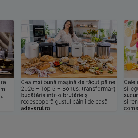
are
Cea mai bună mașină de făcut pâine
Cele 
2026 – Top 5 + Bonus: transformă-ți
și le
um
bucătăria într-o brutărie și
sucur
ta
redescoperă gustul pâinii de casă
și ren
adevarul.ro
come