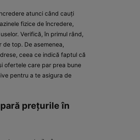
 încredere atunci când cauți
zinele fizice de încredere,
uselor. Verifică, în primul rând,
or de top. De asemenea,
adrese, ceea ce indică faptul că
și ofertele care par prea bune
tive pentru a te asigura de
pară prețurile în