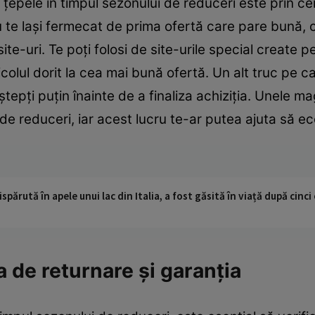
 țepele în timpul sezonului de reduceri este prin ce
te lași fermecat de prima ofertă care pare bună, ci
ite-uri. Te poți folosi de site-urile special create 
icolul dorit la cea mai bună ofertă. Un alt truc pe ca
aștepți puțin înainte de a finaliza achiziția. Unele m
 de reduceri, iar acest lucru te-ar putea ajuta să e
ispărută în apele unui lac din Italia, a fost găsită în viață după cin
 de returnare și garanția