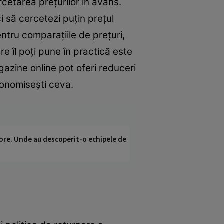
rcetarea prețurilor în avans.
 să cercetezi puțin prețul
pentru comparațiile de prețuri,
re îl poți pune în practică este
agazine online pot oferi reduceri
conomisești ceva.
ci ore. Unde au descoperit-o echipele de