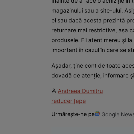
Înainte de a face o achiziție în 
magazinului sau a site-ului. As
el sau dacă acesta prezintă pr
returnare mai restrictive, așa că
produsele. Fii atent mereu și l
important în cazul în care se s
Așadar, ține cont de toate aces
dovadă de atenție, informare și v
Andreea Dumitru
reduceri
țepe
Urmărește-ne pe
Google New