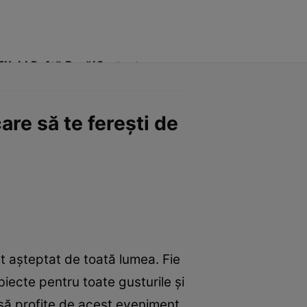
Click! Poftă Bună!
Contact
are să te ferești de
t așteptat de toată lumea. Fie
obiecte pentru toate gusturile și
 să profite de acest eveniment