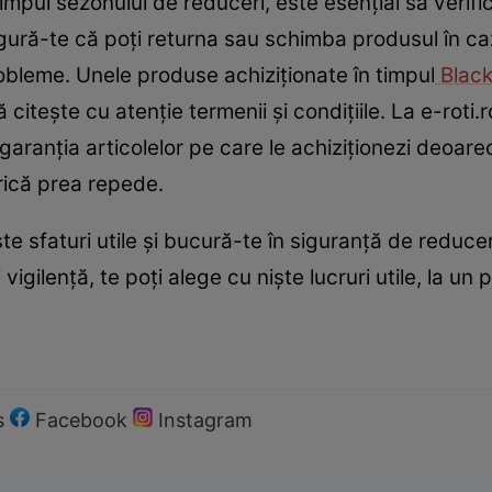
timpul sezonului de reduceri, este esențial să verific
igură-te că poți returna sau schimba produsul în caz
obleme. Unele produse achiziționate în timpul
Black
 citește cu atenție termenii și condițiile. La e-roti.
a garanția articolelor pe care le achiziționezi deoa
trică prea repede.
te sfaturi utile și bucură-te în siguranță de reduce
igilență, te poți alege cu niște lucruri utile, la un 
s
Facebook
Instagram