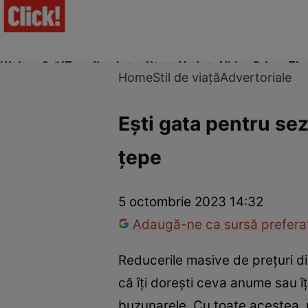
Ultima Oră!
Trending
Actualitate
Vedete
Video
Prime Ti
Home
Stil de viață
Advertoriale
Ești gata pentru sez
țepe
Trucuri de frumusețe
Dragoste și Sex
Evenimente
Horos
5 octombrie 2023 14:32
Adaugă-ne ca sursă preferat
Reducerile masive de prețuri d
că îți dorești ceva anume sau îți
buzunarele. Cu toate acestea, p