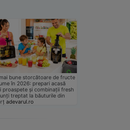
mai bune storcătoare de fructe
gume în 2026: prepari acasă
i proaspete și combinații fresh
unți treptat la băuturile din
rț
adevarul.ro