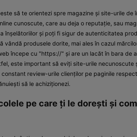
 este să te orientezi spre magazine și site-urile de
nline cunoscute, care au deja o reputație, sau maga
 înșelătoriilor și poți fi sigur de autenticitatea prod
ă vândă produsele dorite, mai ales în cazul mărcil
web începe cu "https://" și are un lacăt în bara de 
fel, este important să eviți site-urile necunoscute 
constant review-urile clienților pe paginile respec
nuiești să le achiziționezi.
ele pe care ți le dorești și com