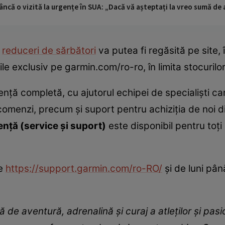
ncă o vizită la urgențe în SUA: „Dacă vă așteptați la vreo sumă de a
u
reduceri de sărbători
va putea fi regăsită pe site,
le exclusiv pe garmin.com/ro-ro, în limita stocurilor
ță completă, cu ajutorul echipei de specialiști car
omenzi, precum și suport pentru achiziția de noi di
ență (service și suport)
este disponibil pentru toți 
pe
https://support.garmin.com/ro-RO/
și de luni până
ă de aventură, adrenalină și curaj a atleților și pasi