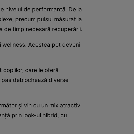
de nivelul de performanță. De la
mplexe, precum pulsul măsurat la
ta de timp necesară recuperării.
și wellness. Acestea pot deveni
copiilor, care le oferă
are pas deblochează diverse
rmător și vin cu un mix atractiv
nță prin look-ul hibrid, cu