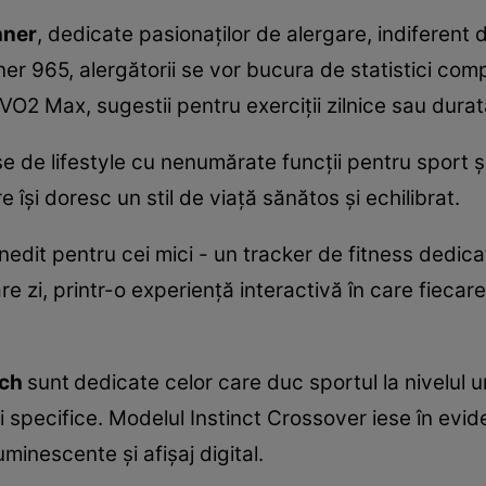
nner
, dedicate pasionaților de alergare, indiferent 
er 965, alergătorii se vor bucura de statistici co
 VO2 Max, sugestii pentru exerciții zilnice sau dura
e de lifestyle cu nenumărate funcții pentru sport 
 își doresc un stil de viață sănătos și echilibrat.
edit pentru cei mici - un tracker de fitness dedicat 
are zi, printr-o experienţă interactivă în care fiec
ach
sunt
dedicate celor care duc sportul la nivelul u
ii specifice. Modelul Instinct Crossover iese în evide
minescente şi afişaj digital.