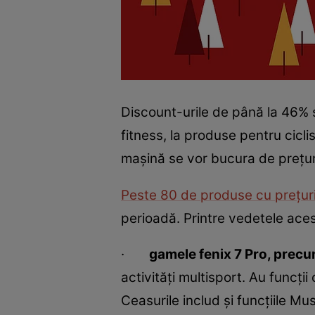
Discount-urile de până la 46% s
fitness, la produse pentru cic
mașină se vor bucura de prețur
Peste 80 de produse cu prețur
perioadă. Printre vedetele ace
·
gamele fenix 7 Pro, precu
activităţi multisport. Au funcţi
Ceasurile includ și funcțiile Mu