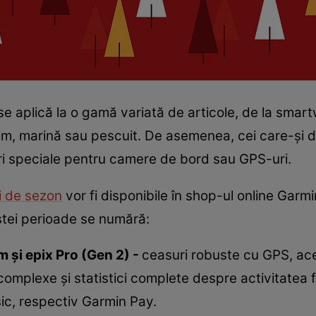
e aplică la o gamă variată de articole, de la smart
lism, marină sau pescuit. De asemenea, cei care-și
i speciale pentru camere de bord sau GPS-uri.
i de sezon
vor fi disponibile în shop-ul online Garm
stei perioade se numără:
m și epix Pro (Gen 2) -
ceasuri robuste cu GPS, ace
i complexe și statistici complete despre activitatea 
sic, respectiv Garmin Pay.