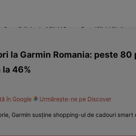
me
Sport
Stil de viață
Click! Pentru Femei
Click! Sănătate
ori la Garmin Romania: peste 80
ă la 46%
cop
Rețete culinare
Travel
ă în Google
Urmărește-ne pe Discover
brie, Garmin susține shopping-ul de cadouri smar