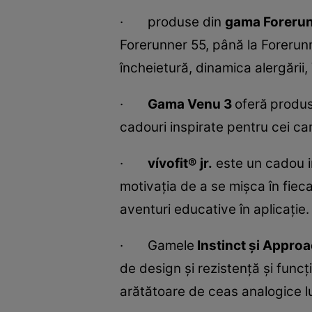
· produse din
gama Foreru
Forerunner 55, până la Forerunn
încheietură, dinamica alergării,
·
Gama Venu 3
oferă
produs
cadouri inspirate pentru cei care
·
vívofit® jr.
este un cadou in
motivația de a se mișca în fiec
aventuri educative în aplicaţie.
· Gamele
Instinct și Appro
de design și rezistență și funcț
arătătoare de ceas analogice lu