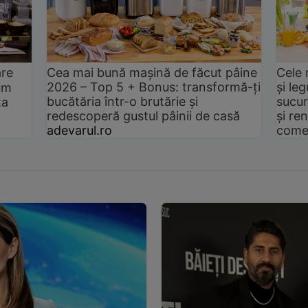
are
Cea mai bună mașină de făcut pâine
Cele 
2026 – Top 5 + Bonus: transformă-ți
și le
um
bucătăria într-o brutărie și
sucur
ta
redescoperă gustul pâinii de casă
și ren
adevarul.ro
come