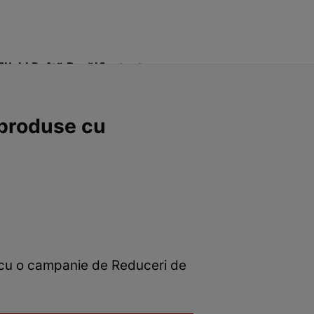
Click! Poftă Bună!
Contact
 produse cu
t cu o campanie de Reduceri de