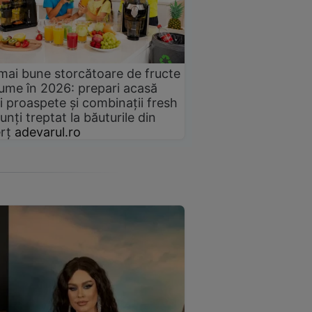
mai bune storcătoare de fructe
gume în 2026: prepari acasă
i proaspete și combinații fresh
unți treptat la băuturile din
rț
adevarul.ro