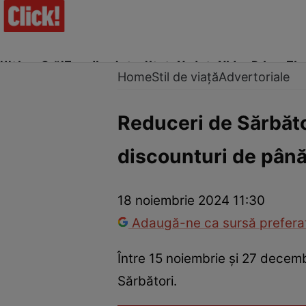
Ultima Oră!
Trending
Actualitate
Vedete
Video
Prime Ti
Home
Stil de viață
Advertoriale
Reduceri de Sărbăt
discounturi de pân
Trucuri de frumusețe
Dragoste și Sex
Evenimente
Horos
18 noiembrie 2024 11:30
Adaugă-ne ca sursă preferat
Între 15 noiembrie și 27 decem
Sărbători.