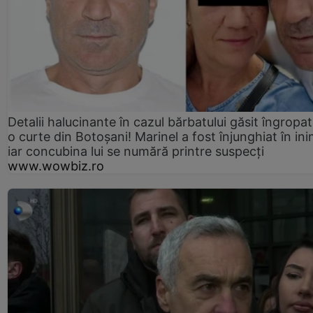
Detalii halucinante în cazul bărbatului găsit îngropat
o curte din Botoșani! Marinel a fost înjunghiat în ini
iar concubina lui se numără printre suspecți
www.wowbiz.ro