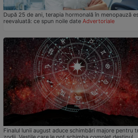
După 25 de ani, terapia hormonală în menopauză e
reevaluată: ce spun noile date
Advertoriale
Finalul lunii august aduce schimbări majore pentru t
zodii. Veștile care le pot schimba complet destinul