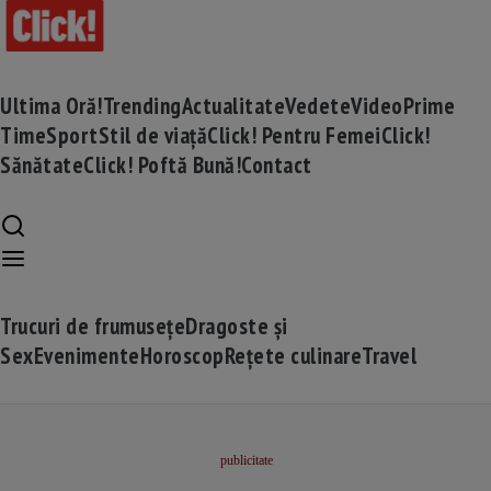
Ultima Oră!
Trending
Actualitate
Vedete
Video
Prime
Time
Sport
Stil de viață
Click! Pentru Femei
Click!
Sănătate
Click! Poftă Bună!
Contact
Trucuri de frumusețe
Dragoste și
Sex
Evenimente
Horoscop
Rețete culinare
Travel