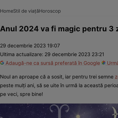
Home
Stil de viață
Horoscop
Anul 2024 va fi magic pentru 3 zo
29 decembrie 2023 19:07
Ultima actualizare:
29 decembrie 2023 23:21
Adaugă-ne ca sursă preferată în Google
Urmă
Noul an aproape că a sosit, iar pentru trei semne
z
peste mulți ani, să se uite în urmă la această perio
pe veci, spre bine!