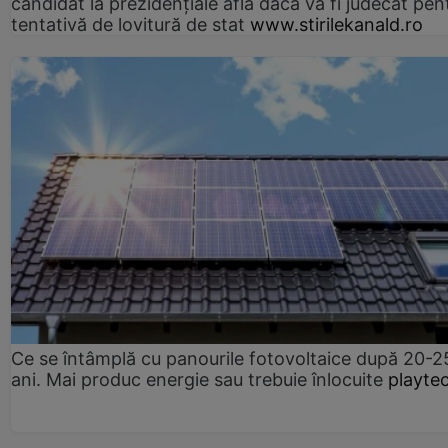
candidat la prezidențiale află dacă va fi judecat pen
tentativă de lovitură de stat
www.stirilekanald.ro
Ce se întâmplă cu panourile fotovoltaice după 20-2
ani. Mai produc energie sau trebuie înlocuite
playte