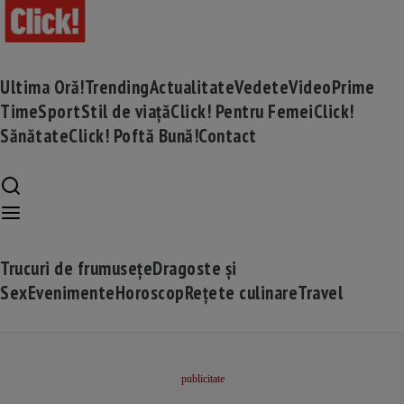
Ultima Oră!
Trending
Actualitate
Vedete
Video
Prime
Time
Sport
Stil de viață
Click! Pentru Femei
Click!
Sănătate
Click! Poftă Bună!
Contact
Trucuri de frumusețe
Dragoste și
Sex
Evenimente
Horoscop
Rețete culinare
Travel