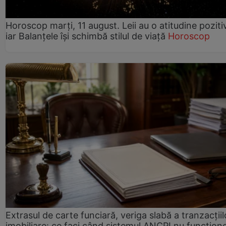
Horoscop marți, 11 august. Leii au o atitudine poziti
iar Balanțele își schimbă stilul de viață
Horoscop
Extrasul de carte funciară, veriga slabă a tranzacțiil
imobiliare: ce faci când sistemul ANCPI nu funcțion