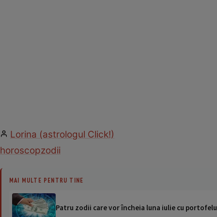
Lorina (astrologul Click!)
horoscop
zodii
MAI MULTE PENTRU TINE
Patru zodii care vor încheia luna iulie cu portofelul