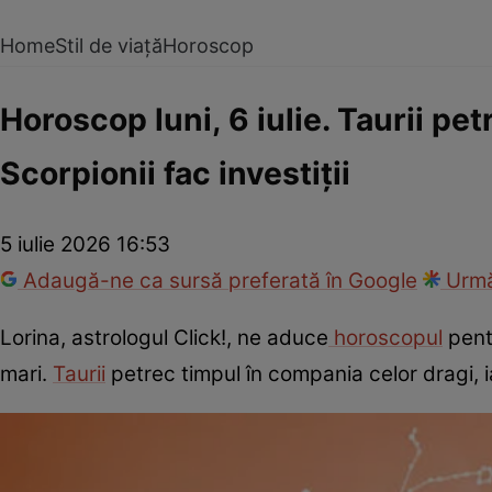
Home
Stil de viață
Horoscop
Horoscop luni, 6 iulie. Taurii pe
Scorpionii fac investiții
5 iulie 2026 16:53
Adaugă-ne ca sursă preferată în Google
Urmă
Lorina, astrologul Click!, ne aduce
horoscopul
pentr
mari.
Taurii
petrec timpul în compania celor dragi, iar