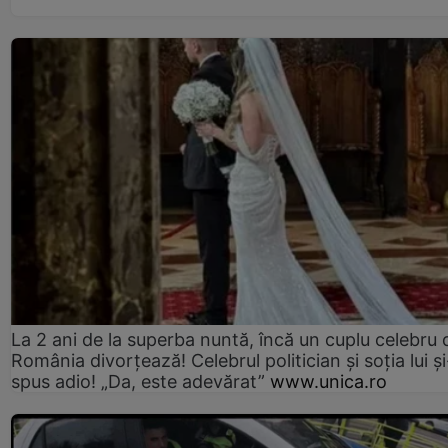
La 2 ani de la superba nuntă, încă un cuplu celebru 
România divorțează! Celebrul politician și soția lui ș
spus adio! „Da, este adevărat”
www.unica.ro