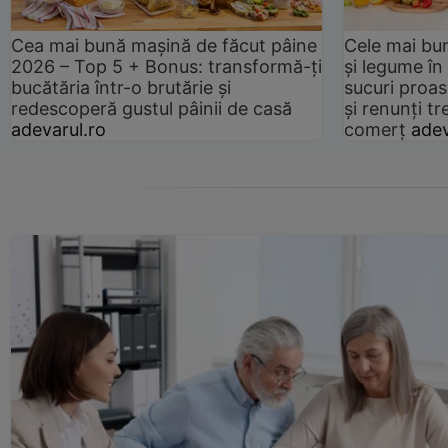
Cea mai bună mașină de făcut pâine
Cele mai bu
2026 – Top 5 + Bonus: transformă-ți
și legume în
bucătăria într-o brutărie și
sucuri proas
redescoperă gustul pâinii de casă
și renunți tr
adevarul.ro
comerț
adev