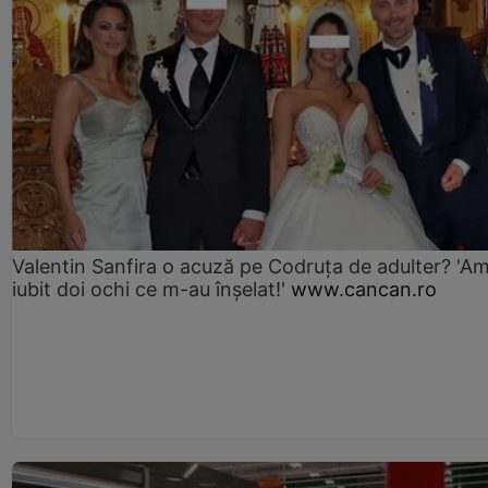
Valentin Sanfira o acuză pe Codruța de adulter? 'A
iubit doi ochi ce m-au înșelat!'
www.cancan.ro