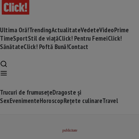
Ultima Oră!
Trending
Actualitate
Vedete
Video
Prime
Time
Sport
Stil de viață
Click! Pentru Femei
Click!
Sănătate
Click! Poftă Bună!
Contact
Trucuri de frumusețe
Dragoste și
Sex
Evenimente
Horoscop
Rețete culinare
Travel