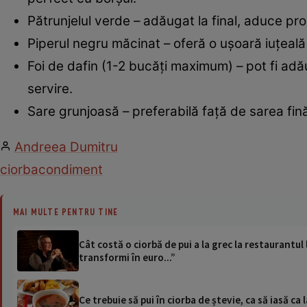
Pătrunjelul verde – adăugat la final, aduce pr
Piperul negru măcinat – oferă o ușoară iuțeal
Foi de dafin (1-2 bucăți maximum) – pot fi adău
servire.
Sare grunjoasă – preferabilă față de sarea fină
Andreea Dumitru
ciorba
condiment
MAI MULTE PENTRU TINE
Cât costă o ciorbă de pui a la grec la restaurantul
transformi în euro...”
Ce trebuie să pui în ciorba de ștevie, ca să iasă ca