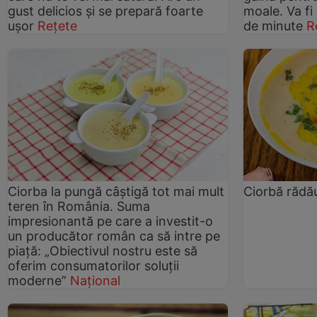
gust delicios și se prepară foarte
moale. Va fi
ușor
Rețete
de minute
R
Ciorba la pungă câștigă tot mai mult
Ciorbă răd
teren în România. Suma
impresionantă pe care a investit-o
un producător român ca să intre pe
piață: „Obiectivul nostru este să
oferim consumatorilor soluții
moderne”
Național