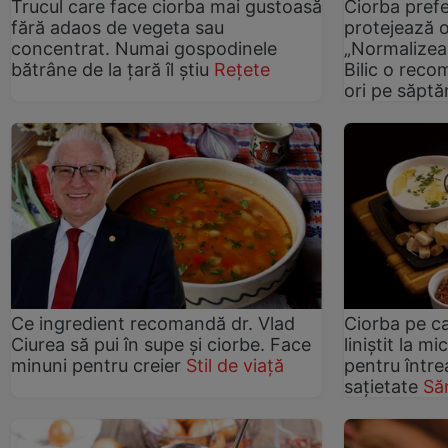
Trucul care face ciorba mai gustoasă
Ciorba prefe
fără adaos de vegeta sau
protejează 
concentrat. Numai gospodinele
„Normalizea
bătrâne de la țară îl știu
Rețete
Bilic o reco
ori pe săp
Ce ingredient recomandă dr. Vlad
Ciorba pe c
Ciurea să pui în supe și ciorbe. Face
liniștit la m
minuni pentru creier
Stil de viață
pentru întrea
sațietate
Să