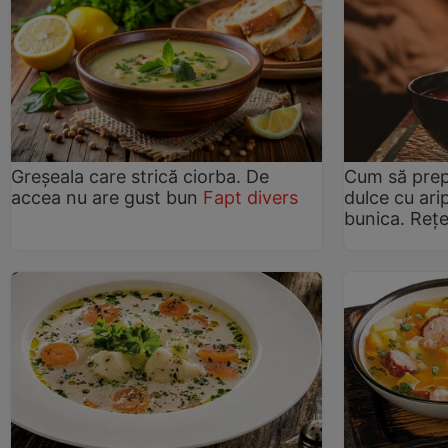
Greșeala care strică ciorba. De
Cum să prep
accea nu are gust bun
Fapt divers
dulce cu ari
bunica. Rețe