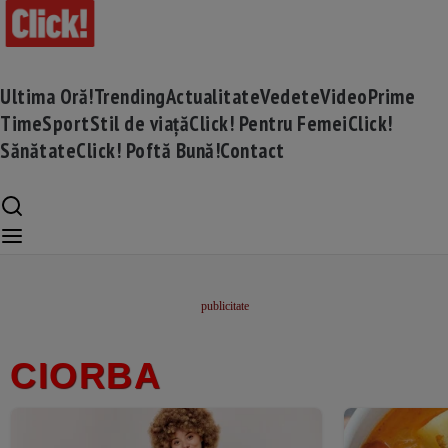
Ultima Oră!
Trending
Actualitate
Vedete
Video
Prime
Time
Sport
Stil de viață
Click! Pentru Femei
Click!
Sănătate
Click! Poftă Bună!
Contact
CIORBA