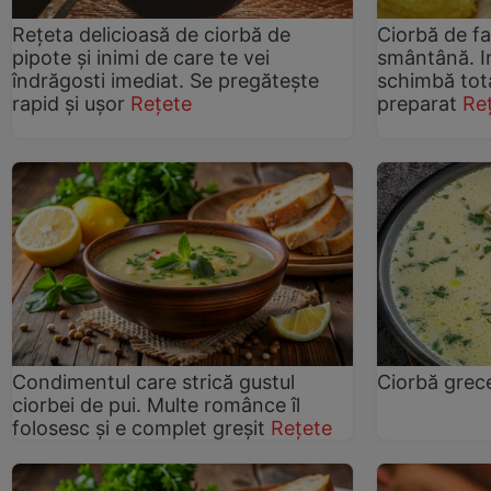
Rețeta delicioasă de ciorbă de
Ciorbă de fa
pipote și inimi de care te vei
smântână. I
îndrăgosti imediat. Se pregătește
schimbă tota
rapid și ușor
Rețete
preparat
Re
Condimentul care strică gustul
Ciorbă gre
ciorbei de pui. Multe românce îl
folosesc și e complet greșit
Rețete