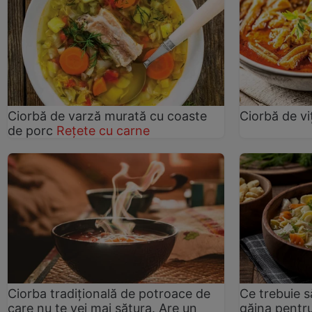
Ciorbă de varză murată cu coaste
Ciorbă de vi
de porc
Rețete cu carne
Ciorba tradițională de potroace de
Ce trebuie să
care nu te vei mai sătura. Are un
găina pentru