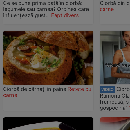
Ce se pune prima dată în ciorbă:
Ciorbă din 
legumele sau carnea? Ordinea care
carne
influențează gustul
Fapt divers
Ciorbă de cârnați în pâine
Rețete cu
Ciorb
VIDEO
carne
Ramona Olaru
frumoasă, și
gospodină”