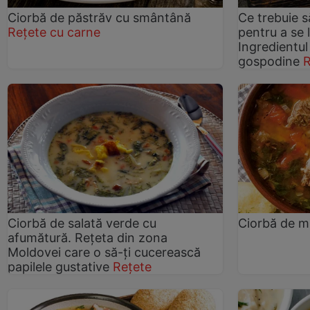
Ciorbă de păstrăv cu smântână
Ce trebuie 
Rețete cu carne
pentru a se 
Ingredientul
gospodine
R
Ciorbă de salată verde cu
Ciorbă de m
afumătură. Rețeta din zona
Moldovei care o să-ți cucerească
papilele gustative
Rețete