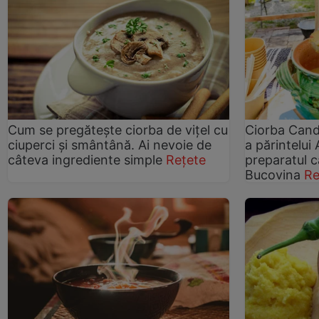
Cum se pregătește ciorba de vițel cu
Ciorba Candr
ciuperci și smântână. Ai nevoie de
a părintelui
câteva ingrediente simple
Rețete
preparatul ca
Bucovina
Re