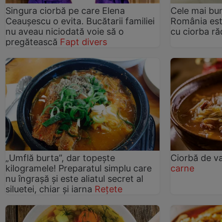
Singura ciorbă pe care Elena
Cele mai bun
Ceaușescu o evita. Bucătarii familiei
România este
nu aveau niciodată voie să o
cu ciorba r
pregătească
Fapt divers
„Umflă burta”, dar topește
Ciorbă de va
kilogramele! Preparatul simplu care
carne
nu îngrașă și este aliatul secret al
siluetei, chiar și iarna
Rețete