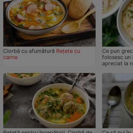
Ciorbă cu afumătură
Rețete cu
Ce pun greci
carne
folosesc un 
apreciat la n
Reţetă pentru începători. Ciorbă de
Ce să pui în 