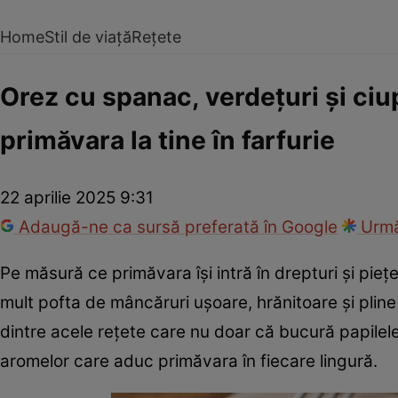
Home
Stil de viață
Rețete
Orez cu spanac, verdețuri și ciup
primăvara la tine în farfurie
22 aprilie 2025 9:31
Adaugă-ne ca sursă preferată în Google
Urmă
Pe măsură ce primăvara își intră în drepturi și pie
mult pofta de mâncăruri ușoare, hrănitoare și plin
dintre acele rețete care nu doar că bucură papilele gu
aromelor care aduc primăvara în fiecare lingură.