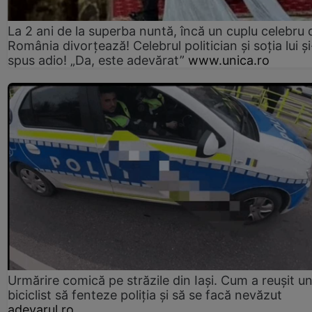
La 2 ani de la superba nuntă, încă un cuplu celebru 
România divorțează! Celebrul politician și soția lui ș
spus adio! „Da, este adevărat”
www.unica.ro
Urmărire comică pe străzile din Iași. Cum a reușit u
biciclist să fenteze poliția și să se facă nevăzut
adevarul.ro