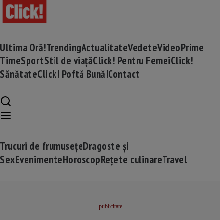
Ultima Oră!
Trending
Actualitate
Vedete
Video
Prime
Time
Sport
Stil de viață
Click! Pentru Femei
Click!
Sănătate
Click! Poftă Bună!
Contact
Trucuri de frumusețe
Dragoste și
Sex
Evenimente
Horoscop
Rețete culinare
Travel