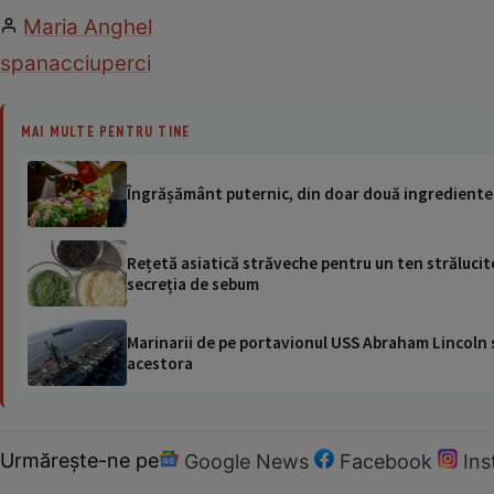
Maria Anghel
spanac
ciuperci
MAI MULTE PENTRU TINE
Îngrășământ puternic, din doar două ingrediente ba
Rețetă asiatică străveche pentru un ten strălucito
secreția de sebum
Marinarii de pe portavionul USS Abraham Lincoln su
acestora
Urmărește-ne pe
Google News
Facebook
In