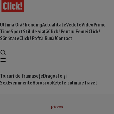
Ultima Oră!
Trending
Actualitate
Vedete
Video
Prime
Time
Sport
Stil de viață
Click! Pentru Femei
Click!
Sănătate
Click! Poftă Bună!
Contact
Trucuri de frumusețe
Dragoste și
Sex
Evenimente
Horoscop
Rețete culinare
Travel