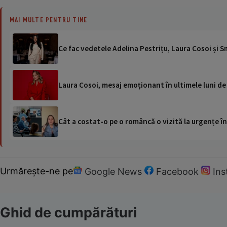
MAI MULTE PENTRU TINE
Ce fac vedetele Adelina Pestrițu, Laura Cosoi și S
Laura Cosoi, mesaj emoționant în ultimele luni de
Cât a costat-o pe o româncă o vizită la urgențe în
Urmărește-ne pe
Google News
Facebook
In
Ghid de cumpărături