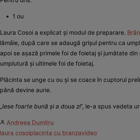
Pentru uns:
1 ou
Laura Cosoi a explicat și modul de preparare.
Brâ
lămâie, după care se adaugă grișul pentru ca umpl
apoi se așază primele foi de foietaj și jumătate di
umplutură și ultimele foi de foietaj.
Plăcinta se unge cu ou și se coace în cuptorul pre
până devine aurie.
„
Iese foarte bună și a doua zi
”, le-a spus vedeta urm
Andreea Dumitru
laura cosoi
placinta cu branza
video