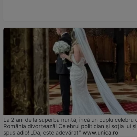
La 2 ani de la superba nuntă, încă un cuplu celebru 
România divorțează! Celebrul politician și soția lui ș
spus adio! „Da, este adevărat”
www.unica.ro