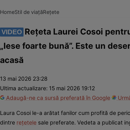
Home
Stil de viață
Rețete
Rețeta Laurei Cosoi pentru
VIDEO
„Iese foarte bună”. Este un dese
acasă
13 mai 2026 23:28
Ultima actualizare:
15 mai 2026 19:12
Adaugă-ne ca sursă preferată în Google
Urmă
Laura Cosoi le-a arătat fanilor cum profită de peri
dintre
rețetele
sale preferate. Vedeta a publicat ing