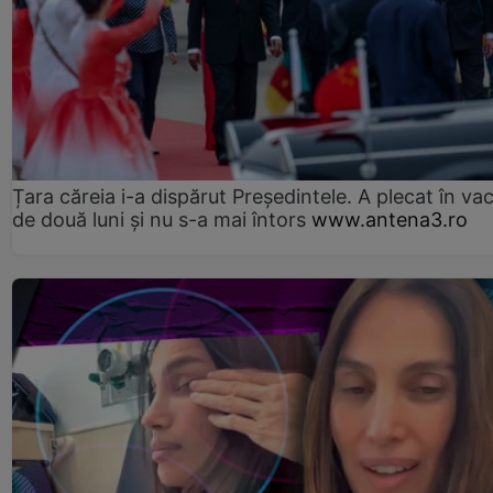
Țara căreia i-a dispărut Președintele. A plecat în va
de două luni și nu s-a mai întors
www.antena3.ro