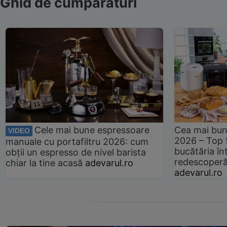
Ghid de cumpărături
Cele mai bune espressoare
Cea mai bun
VIDEO
2026 – Top 
manuale cu portafiltru 2026: cum
bucătăria înt
obții un espresso de nivel barista
redescoperă 
chiar la tine acasă
adevarul.ro
adevarul.ro