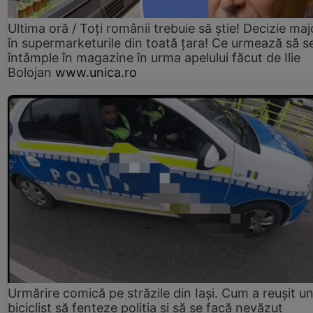
Ultima oră / Toți românii trebuie să știe! Decizie maj
în supermarketurile din toată țara! Ce urmează să s
întâmple în magazine în urma apelului făcut de Ilie
Bolojan
www.unica.ro
Urmărire comică pe străzile din Iași. Cum a reușit u
biciclist să fenteze poliția și să se facă nevăzut