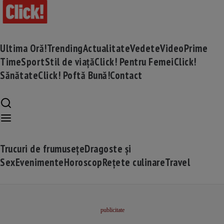
Ultima Oră!
Trending
Actualitate
Vedete
Video
Prime
Time
Sport
Stil de viață
Click! Pentru Femei
Click!
Sănătate
Click! Poftă Bună!
Contact
Trucuri de frumusețe
Dragoste și
Sex
Evenimente
Horoscop
Rețete culinare
Travel