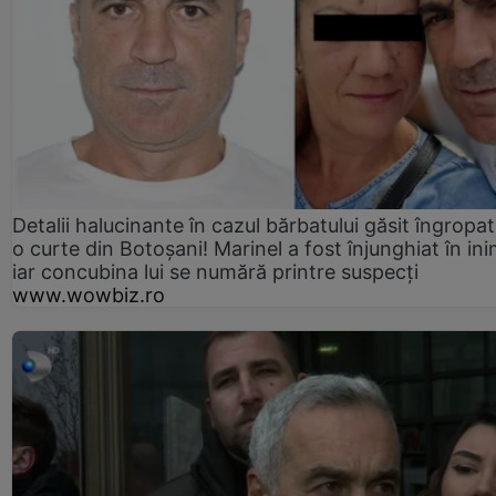
Detalii halucinante în cazul bărbatului găsit îngropat
o curte din Botoșani! Marinel a fost înjunghiat în ini
iar concubina lui se numără printre suspecți
www.wowbiz.ro