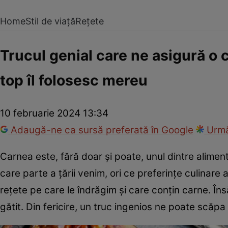
Home
Stil de viață
Rețete
Trucul genial care ne asigură o 
top îl folosesc mereu
10 februarie 2024 13:34
Adaugă-ne ca sursă preferată în Google
Urmă
Carnea este, fără doar și poate, unul dintre alimen
care parte a țării venim, ori ce preferințe culina
rețete pe care le îndrăgim și care conțin carne. În
gătit. Din fericire, un truc ingenios ne poate scăp