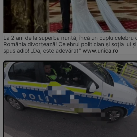
La 2 ani de la superba nuntă, încă un cuplu celebru 
România divorțează! Celebrul politician și soția lui ș
spus adio! „Da, este adevărat”
www.unica.ro