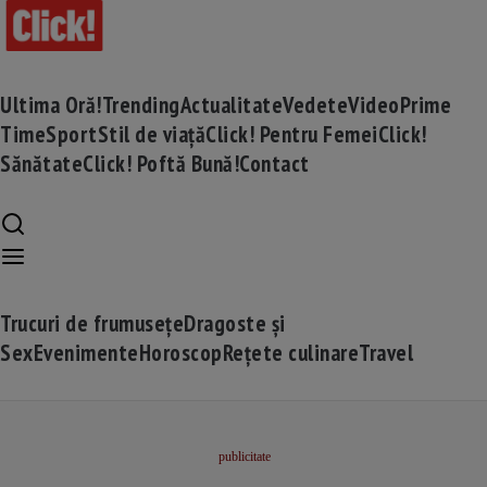
Ultima Oră!
Trending
Actualitate
Vedete
Video
Prime
Time
Sport
Stil de viață
Click! Pentru Femei
Click!
Sănătate
Click! Poftă Bună!
Contact
Trucuri de frumusețe
Dragoste și
Sex
Evenimente
Horoscop
Rețete culinare
Travel