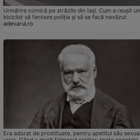
Urmărire comică pe străzile din Iași. Cum a reușit u
biciclist să fenteze poliția și să se facă nevăzut
adevarul.ro
Era adorat de prostituate, pentru apetitul său sexua
uriaș. Când a murit faimosul scriitor, toate cocotele