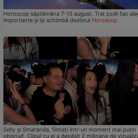
Horoscop săptămâna 7-13 august. Trei zodii fac ale
importante și își schimbă destinul
Horoscop
Selly și Smaranda, filmați într-un moment mai puțin
obișnuit. Clipul cu ei a depășit 2 milioane de vizualiz