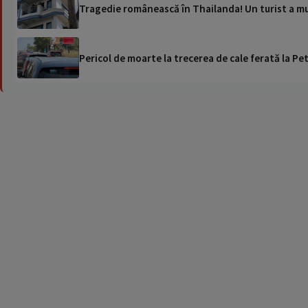
Tragedie românească în Thailanda! Un turist a mur
Pericol de moarte la trecerea de cale ferată la Pet