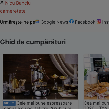
Nicu Banciu
carne
retete
Urmărește-ne pe
Google News
Facebook
In
Ghid de cumpărături
Cele mai bune espressoare
Cea mai bun
VIDEO
2026 – Top 
manuale cu portafiltru 2026: cum