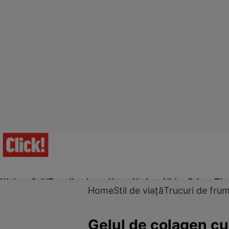
Ultima Oră!
Trending
Actualitate
Vedete
Video
Prime Ti
Home
Stil de viață
Trucuri de fru
Gelul de colagen cu 