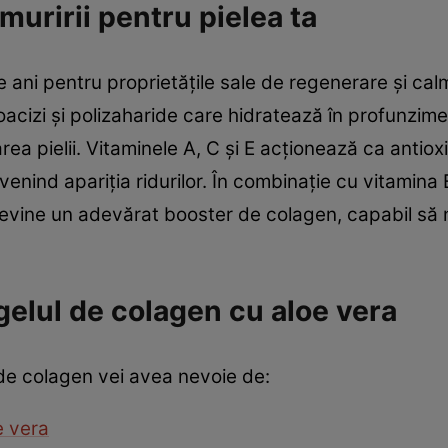
muririi pentru pielea ta
e ani pentru proprietățile sale de regenerare și cal
acizi și polizaharide care hidratează în profunzime
ea pielii. Vitaminele A, C și E acționează ca antiox
revenind apariția ridurilor. În combinație cu vitamin
devine un adevărat booster de colagen, capabil să ne
gelul de colagen cu aloe vera
 de colagen vei avea nevoie de:
e vera