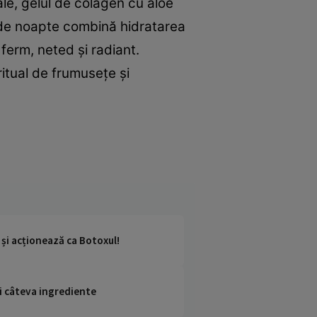
ale, gelul de colagen cu aloe
t de noapte combină hidratarea
 ferm, neted și radiant.
ritual de frumusețe și
 și acționează ca Botoxul!
ai câteva ingrediente