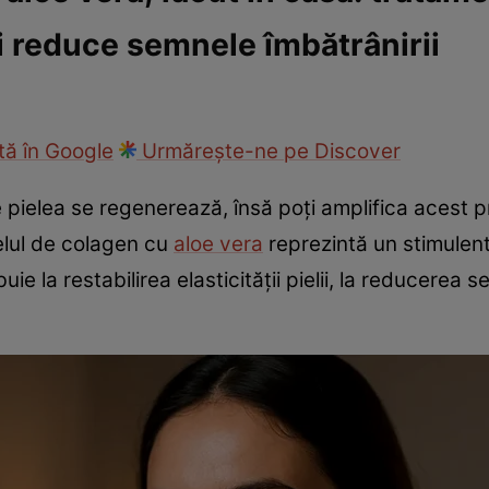
și reduce semnele îmbătrânirii
cop
Rețete culinare
Travel
ă în Google
Urmărește-ne pe Discover
ielea se regenerează, însă poți amplifica acest pr
Gelul de colagen cu
aloe vera
reprezintă un stimulent
e la restabilirea elasticității pielii, la reducerea 