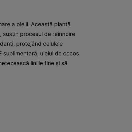
mare a pielii. Această plantă
, susțin procesul de reînnoire
idanți, protejând celulele
a E suplimentară, uleiul de cocos
tezească liniile fine și să