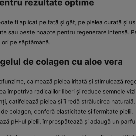
pentru rezultate optime
ate fi aplicat pe față și gât, pe pielea curată și u
nute sau peste noapte pentru regenerare intensă. Pe
3 ori pe săptămână.
gelul de colagen cu aloe vera
ofunzime, calmează pielea iritată și stimulează reg
a împotriva radicalilor liberi și reduce semnele vizib
ți, catifelează pielea și îi redă strălucirea naturală.
de colagen, conferă elasticitate și fermitate pielii.
ază pH-ul pielii, împrospătează și adaugă un parfu