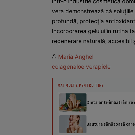
Într-o industrie cosmetică domi
vera demonstrează că soluțiile 
profundă, protecția antioxidantă
Incorporarea gelului în rutina t
regenerare naturală, accesibil ș
Maria Anghel
colagen
aloe vera
piele
MAI MULTE PENTRU TINE
Dieta anti-îmbătrânire c
Băutura sănătoasă care 