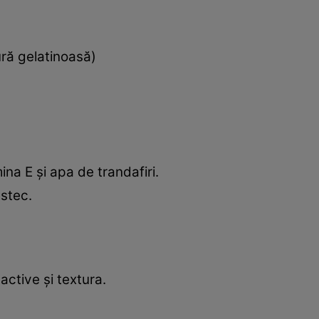
ură gelatinoasă)
ina E și apa de trandafiri.
estec.
active și textura.