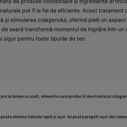
nată de produse costisitoare și ingrediente artifici
naturale pot fi la fel de eficiente. Acest tratamen
 și stimularea colagenului, oferind pielii un aspect
a de seară transformă momentul de îngrijire într-un 
i sigur pentru toate tipurile de ten.
are ia lumea cu asalt. Alimente care produc în mod natural colagen
poate elimina ridurile rapid și ușor. Se poate pregăti ușor din num