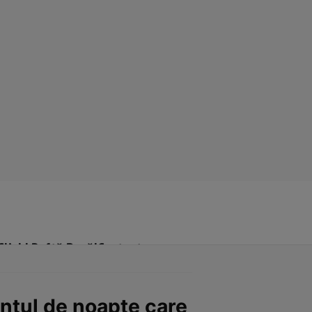
Click! Poftă Bună!
Contact
entul de noapte care