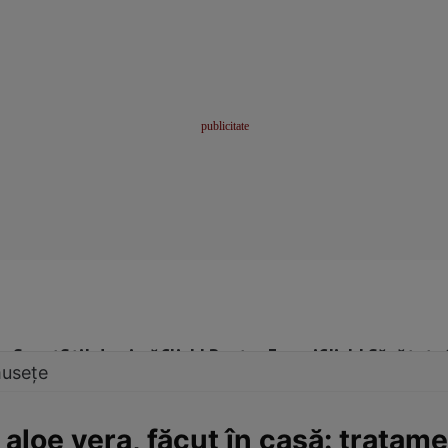
me
Sport
Stil de viață
Click! Pentru Femei
Click! Sănătate
musețe
aloe vera, făcut în casă: tratam