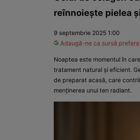
reînnoiește pielea 
Trucuri de frumusețe
Dragoste și Sex
Evenimente
Horos
9 septembrie 2025 1:00
Adaugă-ne ca sursă preferat
Noaptea este momentul în care p
tratament natural și eficient. 
de preparat acasă, care contribui
menținerea unui ten radiant.