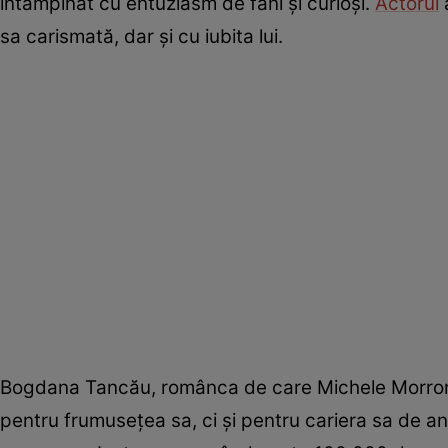
întâmpinat cu entuziasm de fani și curioși.
Actorul
a
sa carismată, dar și cu iubita lui.
Bogdana Tancău, românca de care Michele Morrone
pentru frumusețea sa, ci și pentru cariera sa de a