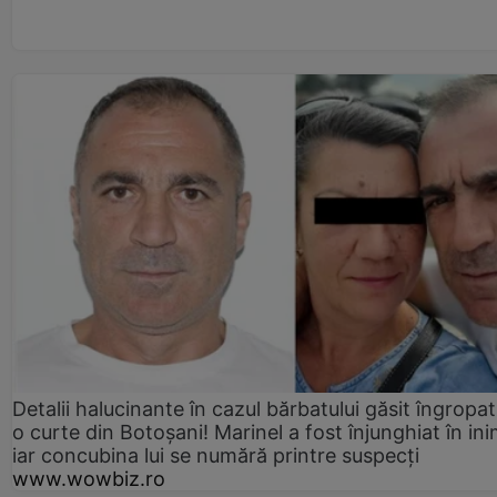
Detalii halucinante în cazul bărbatului găsit îngropat
o curte din Botoșani! Marinel a fost înjunghiat în ini
iar concubina lui se numără printre suspecți
www.wowbiz.ro