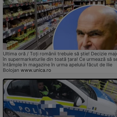
Ultima oră / Toți românii trebuie să știe! Decizie maj
în supermarketurile din toată țara! Ce urmează să s
întâmple în magazine în urma apelului făcut de Ilie
Bolojan
www.unica.ro