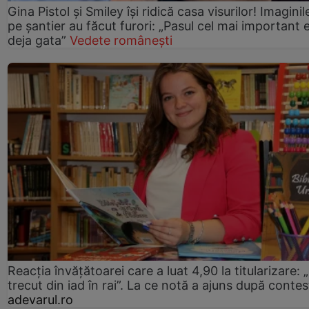
Gina Pistol și Smiley își ridică casa visurilor! Imaginil
pe șantier au făcut furori: „Pasul cel mai important 
deja gata”
Vedete românești
Reacția învățătoarei care a luat 4,90 la titularizare:
trecut din iad în rai”. La ce notă a ajuns după contes
adevarul.ro