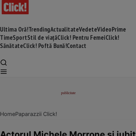
Ultima Oră!
Trending
Actualitate
Vedete
Video
Prime
Time
Sport
Stil de viață
Click! Pentru Femei
Click!
Sănătate
Click! Poftă Bună!
Contact
Home
Paparazzii Click!
Actorul Michele Morrone și iubit