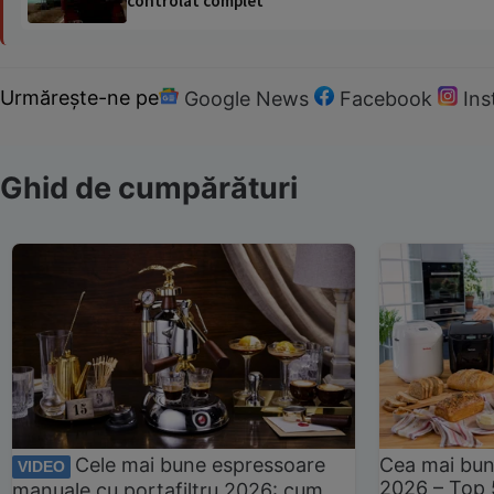
controlat complet
Urmărește-ne pe
Google News
Facebook
In
Ghid de cumpărături
Cele mai bune espressoare
Cea mai bun
VIDEO
2026 – Top 
manuale cu portafiltru 2026: cum